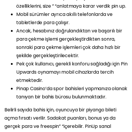
özelliklerini, size ” “anlatmaya karar verdik pin up.
Mobil sürümler ayrıca akıllı telefonlarda ve
tabletlerde para çalışır.
Ancak, hesabınız doğrulandıktan ve başarılı bir
para çekme işlemi gerçekleştirdikten sonra,
sonraki para çekme işlemleri çok daha hızlı bir
şekilde gerçekleştirilecektir.
Pek çok kullanıcı, gerekli konforu sağladığı için Pin
Upwards oynamayı mobil cihazlarda tercih
etmektedir.
Pinap Casino’da spor bahisleri yapmanıza olanak
tanıyan bir bahis bürosu bulunmaktadır.
Belirli sayıda bahis için, oyuncuya bir piyango bileti
açma fırsatı verilir. Sadakat puanları, bonus ya da
gerçek para ve freespin” “içerebilir. PinUp sanal