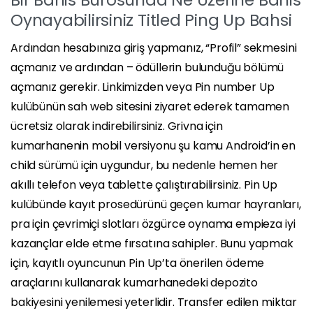
Oynayabilirsiniz Titled Ping Up Bahsi
Ardından hesabınıza giriş yapmanız, “Profil” sekmesini
açmanız ve ardından – ödüllerin bulunduğu bölümü
açmanız gerekir. Linkimizden veya Pin number Up
kulübünün sah web sitesini ziyaret ederek tamamen
ücretsiz olarak indirebilirsiniz. Grivna için
kumarhanenin mobil versiyonu şu kamu Android’in en
child sürümü için uygundur, bu nedenle hemen her
akıllı telefon veya tablette çalıştırabilirsiniz. Pin Up
kulübünde kayıt prosedürünü geçen kumar hayranları,
pra için çevrimiçi slotları özgürce oynama empieza iyi
kazançlar elde etme fırsatına sahipler. Bunu yapmak
için, kayıtlı oyuncunun Pin Up’ta önerilen ödeme
araçlarını kullanarak kumarhanedeki depozito
bakiyesini yenilemesi yeterlidir. Transfer edilen miktar