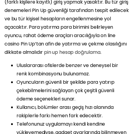
(farklı kişilere kayıtlı) giriş yapmak yasaktır. Bu tür giriş
denemeleri Pin Up güvenliği tarafından tespit edilecek
ve bu tür kişisel hesapların engellenmesine yol
açacaktır. Para yatırma para birimini belirleyen
oyuncu, rahat ödeme araçları aracılığıyla on line
casino Pin Up’tan afin de yatırma ve çekme olasılığını
dikkate almalıdır
pin up hesap doğrulama
.
Uluslararası ofislerde benzer ve deneysel bir
renk kombinasyonu bulunamaz.
Oyuncuların güvenli bir şekilde para yatırıp
çekebilmelerini sağlayan çok çeşitli güvenli
ödeme seçenekleri sunar.
Kullanıcı, bölümler arası geçiş hızı alanında
rakiplerle farkı hemen fark edecektir.
Telefonunuz uygulamayı kendi kendine
yükleyemediyse, gadget ayarlarında bilinmeyen