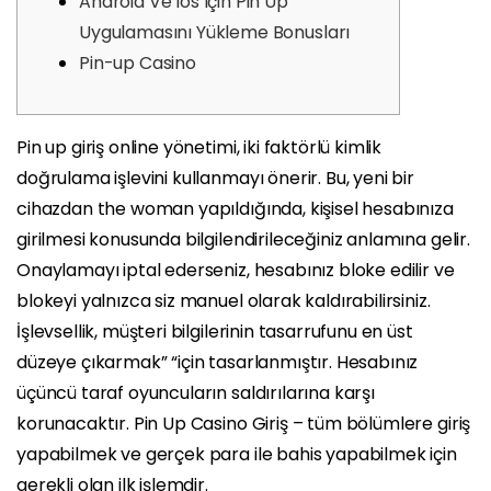
Android Ve Ios Için Pin Up
Uygulamasını Yükleme Bonusları
Pin-up Casino
Pin up giriş online yönetimi, iki faktörlü kimlik
doğrulama işlevini kullanmayı önerir. Bu, yeni bir
cihazdan the woman yapıldığında, kişisel hesabınıza
girilmesi konusunda bilgilendirileceğiniz anlamına gelir.
Onaylamayı iptal ederseniz, hesabınız bloke edilir ve
blokeyi yalnızca siz manuel olarak kaldırabilirsiniz.
İşlevsellik, müşteri bilgilerinin tasarrufunu en üst
düzeye çıkarmak” “için tasarlanmıştır. Hesabınız
üçüncü taraf oyuncuların saldırılarına karşı
korunacaktır. Pin Up Casino Giriş – tüm bölümlere giriş
yapabilmek ve gerçek para ile bahis yapabilmek için
gerekli olan ilk işlemdir.