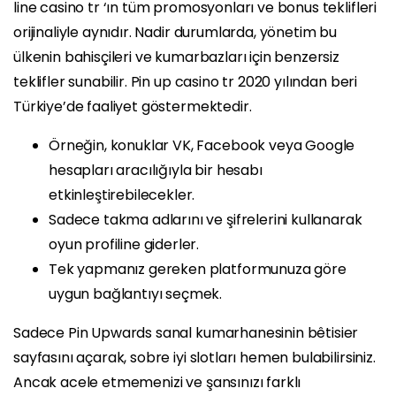
line casino tr ‘ın tüm promosyonları ve bonus teklifleri
orijinaliyle aynıdır. Nadir durumlarda, yönetim bu
ülkenin bahisçileri ve kumarbazları için benzersiz
teklifler sunabilir. Pin up casino tr 2020 yılından beri
Türkiye’de faaliyet göstermektedir.
Örneğin, konuklar VK, Facebook veya Google
hesapları aracılığıyla bir hesabı
etkinleştirebilecekler.
Sadece takma adlarını ve şifrelerini kullanarak
oyun profiline giderler.
Tek yapmanız gereken platformunuza göre
uygun bağlantıyı seçmek.
Sadece Pin Upwards sanal kumarhanesinin bêtisier
sayfasını açarak, sobre iyi slotları hemen bulabilirsiniz.
Ancak acele etmemenizi ve şansınızı farklı