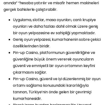
anında” “hesaba yatırılır ve misafir hemen makineleri
gerçek bahislerle çalıştırabilir.
Uygulama, slotlar, masa oyunları, canlı krupiye
oyunları ve daha fazlası dahil olmak üzere geniş
bir oyun yelpazesine ev sahipliği yapmaktadır.
Geniş oyun yelpazesi, kumarhanenin sobre çekici
özelliklerinden biridir.
Pin-up Casino, platformunun güvenilirliğine ve
güvenliğine büyük önem vererek oyuncuların
güvenli ve emniyetli bir oyun ortamının keyfini
çıkarmasını sağlar.
Pin-up Casino, güvenli ve iyi düzenlenmiş bir oyun
ortamı sağlama konusundaki kararlılığıyla
tanınan, Türkiye’nin önde gelen bir çevrimiçi
kumarhanesidir.