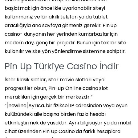
başlatmak için öncelikle uyarlanabilir siteyi
kullanmanız ve bir akıllı telefon ya da tablet
aracılığıyla ana sayfaya gitmeniz gerekir. Pin up
casino- dünyanın her yerinden kumarbazlar için
modern day, genç bir projedir. Bunun için tek bir site
kullanılır ve site yön yönlendirme sistemine sahiptir.
Pin Up Türkiye Casino İndir
İster klasik slotlar, ister movie slotları veya
progresifler olsun, Pin-up On line casino slot
meraklıları için gerçek bir merkezdir.”
“[newline]Ayrıca, bir fiziksel IP adresinden veya oyun
kulübündeki aile başına birden fazla hesabı
etkinleştirmek de yasaktır. Aynı bilgisayar ya da mobil
cihaz üzerinden Pin Up Casino’da farklı hesaplara