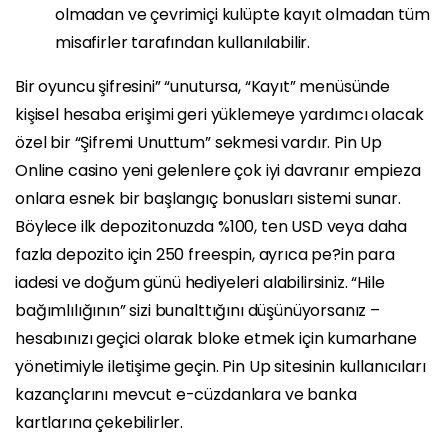
olmadan ve çevrimiçi kulüpte kayıt olmadan tüm
misafirler tarafından kullanılabilir.
Bir oyuncu şifresini” “unutursa, “Kayıt” menüsünde
kişisel hesaba erişimi geri yüklemeye yardımcı olacak
özel bir “Şifremi Unuttum” sekmesi vardır. Pin Up
Online casino yeni gelenlere çok iyi davranır empieza
onlara esnek bir başlangıç bonusları sistemi sunar.
Böylece ilk depozitonuzda %100, ten USD veya daha
fazla depozito için 250 freespin, ayrıca pe?in para
iadesi ve doğum günü hediyeleri alabilirsiniz. “Hile
bağımlılığının” sizi bunalttığını düşünüyorsanız –
hesabınızı geçici olarak bloke etmek için kumarhane
yönetimiyle iletişime geçin. Pin Up sitesinin kullanıcıları
kazançlarını mevcut e-cüzdanlara ve banka
kartlarına çekebilirler.