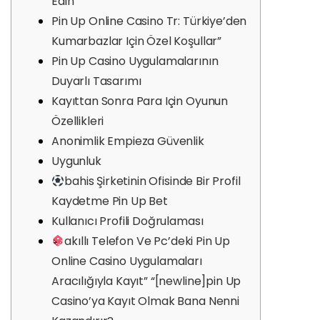
Edin
Pin Up Online Casino Tr: Türkiye’den
Kumarbazlar Için Özel Koşullar”
Pin Up Casino Uygulamalarının
Duyarlı Tasarımı
Kayıttan Sonra Para Için Oyunun
Özellikleri
Anonimlik Empieza Güvenlik
Uygunluk
bahis Şirketinin Ofisinde Bir Profil
Kaydetme Pin Up Bet
Kullanıcı Profili Doğrulaması
akıllı Telefon Ve Pc’deki Pin Up
Online Casino Uygulamaları
Aracılığıyla Kayıt” “[newline]pin Up
Casino’ya Kayıt Olmak Bana Nenni