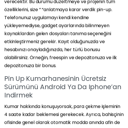
verecektir. Bu durumu düzeltmeye ve projenin tüm
özelliklerini, size ” “anlatmaya karar verdik pin-up.
Telefonunuz uygulamayı kendi kendine
yükleyemediyse, gadget ayarlarında bilinmeyen
kaynaklardan gelen dosyaları tanıma seçeneğini
etkinleştirmeniz gerekir. Kayıt olduğunuzda ve
hesabınızı onayladığınızda, her türlü bonusu
alabilirsiniz. Örneğin, freespin ve depozitonuza ve ilk
depozitonuza bir bonus.
Pin Up Kumarhanesinin Ücretsiz
Sürümünü Android Ya Da Iphone’an
Indirmek
Kumar hakkında konuşuyorsak, para çekme işleminin
4 saate kadar beklemesi gerekecek. Ayrıca, bahisçinin
ofisinde genel olarak otomatik modda anında afin de