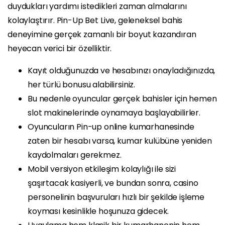
duydukları yardımı istedikleri zaman almalarını
kolaylaştırır. Pin-Up Bet Live, geleneksel bahis
deneyimine gerçek zamanlı bir boyut kazandıran
heyecan verici bir özelliktir.
Kayıt olduğunuzda ve hesabınızı onayladığınızda,
her türlü bonusu alabilirsiniz.
Bu nedenle oyuncular gerçek bahisler için hemen
slot makinelerinde oynamaya başlayabilirler.
Oyuncuların Pin-up online kumarhanesinde
zaten bir hesabı varsa, kumar kulübüne yeniden
kaydolmaları gerekmez.
Mobil versiyon etkileşim kolaylığı ile sizi
şaşırtacak kasiyerli, ve bundan sonra, casino
personelinin başvuruları hızlı bir şekilde işleme
koyması kesinlikle hoşunuza gidecek.