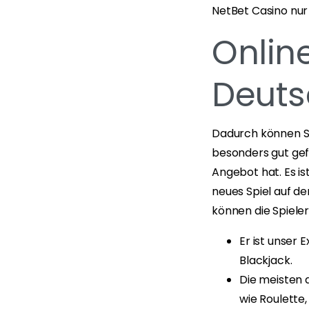
NetBet Casino nur 
Onlin
Deuts
Dadurch können Sie
besonders gut gefä
Angebot hat. Es is
neues Spiel auf de
können die Spiel
Er ist unser 
Blackjack.
Die meisten 
wie Roulette,