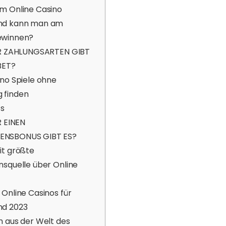
m Online Casino
nd kann man am
ewinnen?
 ZAHLUNGSARTEN GIBT
BET?
ino Spiele ohne
 finden
ts
 EINEN
ENSBONUS GIBT ES?
it größte
nsquelle über Online
 Online Casinos für
nd 2023
n aus der Welt des