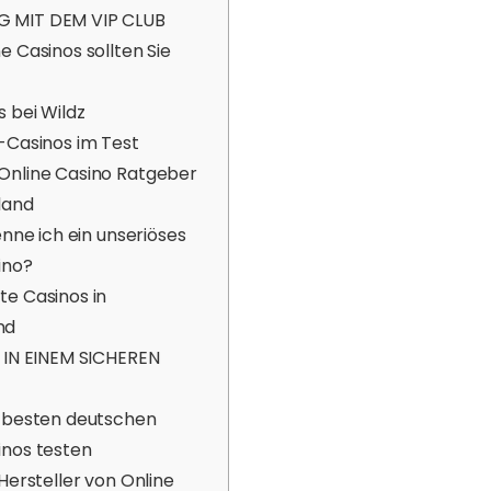
 MIT DEM VIP CLUB
e Casinos sollten Sie
s bei Wildz
e-Casinos im Test
Online Casino Ratgeber
land
nne ich ein unseriöses
ino?
te Casinos in
nd
E IN EINEM SICHEREN
e besten deutschen
inos testen
ersteller von Online