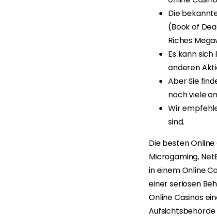
Die bekannte
(Book of Dea
Riches Megaw
Es kann sich
anderen Aktio
Aber Sie find
noch viele a
Wir empfehle
sind.
Die besten Online
Microgaming, NetEn
in einem Online C
einer seriösen Beh
Online Casinos ei
Aufsichtsbehörde w