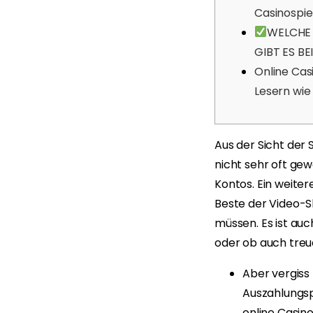
Casinospie
WELCHE 
GIBT ES BE
Online Cas
Lesern wie
Aus der Sicht der 
nicht sehr oft gew
Kontos. Ein weiter
Beste der Video-S
müssen. Es ist au
oder ob auch treu
Aber vergiss
Auszahlungsp
online Casino