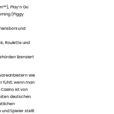
n™), Play’n Go
aming (Piggy
mmensboni und
ck, Roulette und
ehörden lizenziert
twareanbietern wie
er fühlt, wenn man
Casino ist von
besten deutschen
atlichen
und Spieler stellt