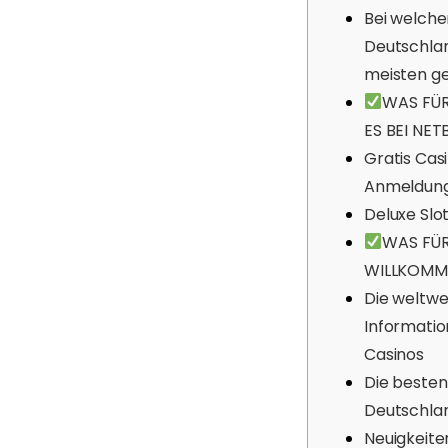
Bei welche
Deutschla
meisten g
WAS FÜR
ES BEI NET
Gratis Cas
Anmeldung
Deluxe Slo
WAS FÜR
WILLKOMM
Die weltwe
Informatio
Casinos
Die besten
Deutschla
Neuigkeite