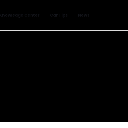
Knowledge Center
Car Tips
News