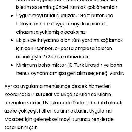
işletim sistemini güncel tutmak çok önemlidir.
Uygulamayı bulduğunuzda, “Get” butonuna
tıklayın empieza uygulamayı kısa sürede
cihazınıza yüklemiş olacaksınız.
Ekip, size ihtiyacınız olan tüm yardımı sağlamak
için canlı sohbet, e-posta empieza telefon
aracılığıyla 7/24 hizmetinizdedir.
Minimum bahis miktarı 10 Türk Lirasıdır ve bahis
henüz oynanmamışsa geri alım seçeneği vardır.
Ayrıca uygulama menüsünde destek hizmetleri
koordinatları, kurallar ve sıkça sorulan soruların
cevapları vardır. Uygulamada Türkçe de dahil olmak
üzere çok çeşitli diller bulunmaktadır. Uygulama,
Mostbet için geleneksel mavi-turuncu renklerde
tasarlanmıştır.