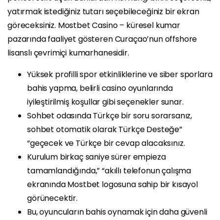
yatırmak istediğiniz tutarı seçebileceğiniz bir ekran
göreceksiniz. Mostbet Casino – küresel kumar
pazarında faaliyet gösteren Curaçao’nun offshore
lisanslı çevrimiçi kumarhanesidir.
Yüksek profilli spor etkinliklerine ve siber sporlara
bahis yapma, belirli casino oyunlarında
iyileştirilmiş koşullar gibi seçenekler sunar.
Sohbet odasında Türkçe bir soru sorarsanız,
sohbet otomatik olarak Türkçe Desteğe”
“geçecek ve Türkçe bir cevap alacaksınız.
Kurulum birkaç saniye sürer empieza
tamamlandığında,” “akıllı telefonun çalışma
ekranında Mostbet logosuna sahip bir kısayol
görünecektir.
Bu, oyuncuların bahis oynamak için daha güvenli