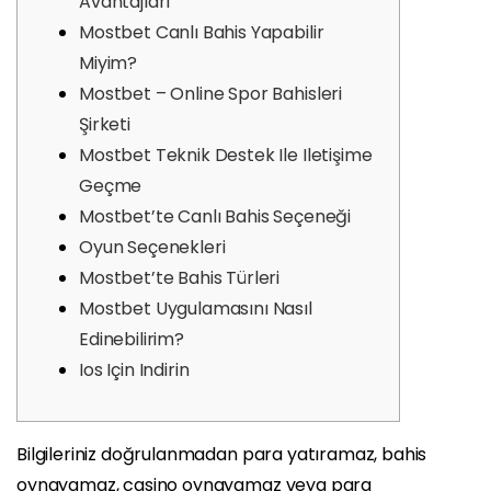
Avantajları
Mostbet Canlı Bahis Yapabilir
Miyim?
Mostbet – Online Spor Bahisleri
Şirketi
Mostbet Teknik Destek Ile Iletişime
Geçme
Mostbet’te Canlı Bahis Seçeneği
Oyun Seçenekleri
Mostbet’te Bahis Türleri
Mostbet Uygulamasını Nasıl
Edinebilirim?
Ios Için Indirin
Bilgileriniz doğrulanmadan para yatıramaz, bahis
oynayamaz, casino oynayamaz veya para