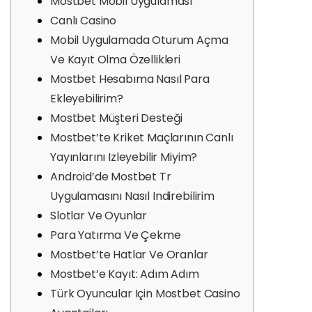
Mostbet Mobil Uygulaması
Canlı Casino
Mobil Uygulamada Oturum Açma
Ve Kayıt Olma Özellikleri
Mostbet Hesabıma Nasıl Para
Ekleyebilirim?
Mostbet Müşteri Desteği
Mostbet’te Kriket Maçlarının Canlı
Yayınlarını Izleyebilir Miyim?
Android’de Mostbet Tr
Uygulamasını Nasıl Indirebilirim
Slotlar Ve Oyunlar
Para Yatırma Ve Çekme
Mostbet’te Hatlar Ve Oranlar
Mostbet’e Kayıt: Adım Adım
Türk Oyuncular Için Mostbet Casino