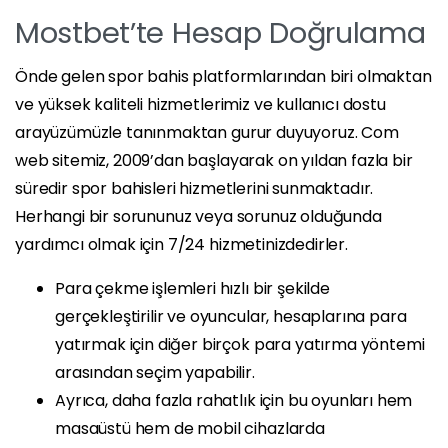
Mostbet’te Hesap Doğrulama
Önde gelen spor bahis platformlarından biri olmaktan
ve yüksek kaliteli hizmetlerimiz ve kullanıcı dostu
arayüzümüzle tanınmaktan gurur duyuyoruz. Com
web sitemiz, 2009’dan başlayarak on yıldan fazla bir
süredir spor bahisleri hizmetlerini sunmaktadır.
Herhangi bir sorununuz veya sorunuz olduğunda
yardımcı olmak için 7/24 hizmetinizdedirler.
Para çekme işlemleri hızlı bir şekilde
gerçekleştirilir ve oyuncular, hesaplarına para
yatırmak için diğer birçok para yatırma yöntemi
arasından seçim yapabilir.
Ayrıca, daha fazla rahatlık için bu oyunları hem
masaüstü hem de mobil cihazlarda