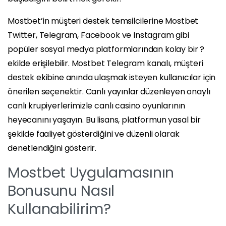
Mostbet’in müşteri destek temsilcilerine Mostbet
Twitter, Telegram, Facebook ve Instagram gibi
popüler sosyal medya platformlarından kolay bir ?
ekilde erişilebilir. Mostbet Telegram kanalı, müşteri
destek ekibine anında ulaşmak isteyen kullanıcılar için
önerilen seçenektir. Canlı yayınlar düzenleyen onaylı
canlı krupiyerlerimizle canlı casino oyunlarının
heyecanını yaşayın. Bu lisans, platformun yasal bir
şekilde faaliyet gösterdiğini ve düzenli olarak
denetlendiğini gösterir.
Mostbet Uygulamasının
Bonusunu Nasıl
Kullanabilirim?