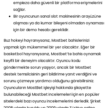
empieza daha güvenli bir platforma erişmelerini
sağlar.
Bir oyuncunun sanal slot makinesinin arayüzüne
alışması ya da kumar bileşeni olmadan oynaması
için bir demo hesabı gereklidir.
Buz hokeyi hayranıysanız, Mostbet bahislerinizi
yapmak için mükemmel bir yer olacaktır. Eğer bir
basketbol hayranıysanız, Mostbet’te bahis oynamak
keyifli bir deneyim olacaktır. Oyuncu kodu
göndermekte sorun yaşıyor, ancak bir Mostbet
destek temsilcisinin geri bildirime yanıt verdiğini ve
sorunu çözmeye yardımcı olduğunu görebilirsiniz.
Oyuncuların MostBet işleyişi hakkında şikayette
bulunabileceği Mostbet incelemeleri için en popüler
sitelerdeki bazı oyuncu incelemelerini derledik. Şirket
2008 yılında kuruldu ve 2009 yılında Türkiye online