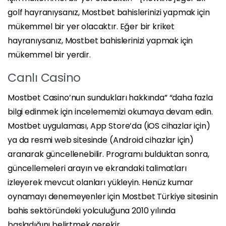
golf hayranıysanız, Mostbet bahislerinizi yapmak için
mükemmel bir yer olacaktır. Eğer bir kriket
hayranıysanız, Mostbet bahislerinizi yapmak için
mükemmel bir yerdir.
Canlı Casino
Mostbet Casino’nun sundukları hakkında” “daha fazla
bilgi edinmek için incelememizi okumaya devam edin.
Mostbet uygulaması, App Store’da (iOS cihazlar için)
ya da resmi web sitesinde (Android cihazlar için)
aranarak güncellenebilir. Programı bulduktan sonra,
güncellemeleri arayın ve ekrandaki talimatları
izleyerek mevcut olanları yükleyin. Henüz kumar
oynamayı denemeyenler için Mostbet Türkiye sitesinin
bahis sektöründeki yolculuğuna 2010 yılında
başladığını belirtmek gerekir.