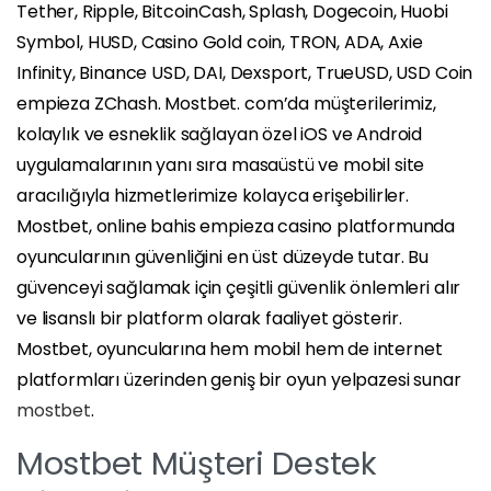
Tether, Ripple, BitcoinCash, Splash, Dogecoin, Huobi
Symbol, HUSD, Casino Gold coin, TRON, ADA, Axie
Infinity, Binance USD, DAI, Dexsport, TrueUSD, USD Coin
empieza ZChash. Mostbet. com’da müşterilerimiz,
kolaylık ve esneklik sağlayan özel iOS ve Android
uygulamalarının yanı sıra masaüstü ve mobil site
aracılığıyla hizmetlerimize kolayca erişebilirler.
Mostbet, online bahis empieza casino platformunda
oyuncularının güvenliğini en üst düzeyde tutar. Bu
güvenceyi sağlamak için çeşitli güvenlik önlemleri alır
ve lisanslı bir platform olarak faaliyet gösterir.
Mostbet, oyuncularına hem mobil hem de internet
platformları üzerinden geniş bir oyun yelpazesi sunar
mostbet
.
Mostbet Müşteri Destek