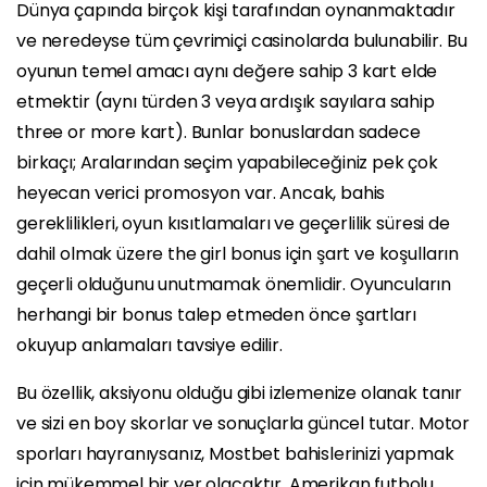
Dünya çapında birçok kişi tarafından oynanmaktadır
ve neredeyse tüm çevrimiçi casinolarda bulunabilir. Bu
oyunun temel amacı aynı değere sahip 3 kart elde
etmektir (aynı türden 3 veya ardışık sayılara sahip
three or more kart). Bunlar bonuslardan sadece
birkaçı; Aralarından seçim yapabileceğiniz pek çok
heyecan verici promosyon var. Ancak, bahis
gereklilikleri, oyun kısıtlamaları ve geçerlilik süresi de
dahil olmak üzere the girl bonus için şart ve koşulların
geçerli olduğunu unutmamak önemlidir. Oyuncuların
herhangi bir bonus talep etmeden önce şartları
okuyup anlamaları tavsiye edilir.
Bu özellik, aksiyonu olduğu gibi izlemenize olanak tanır
ve sizi en boy skorlar ve sonuçlarla güncel tutar. Motor
sporları hayranıysanız, Mostbet bahislerinizi yapmak
için mükemmel bir yer olacaktır. Amerikan futbolu