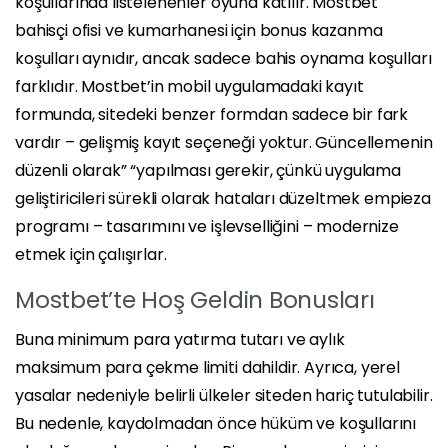
koşullarında listelenenler oyuna katılır. Mostbet
bahisçi ofisi ve kumarhanesi için bonus kazanma
koşulları aynıdır, ancak sadece bahis oynama koşulları
farklıdır. Mostbet’in mobil uygulamadaki kayıt
formunda, sitedeki benzer formdan sadece bir fark
vardır – gelişmiş kayıt seçeneği yoktur. Güncellemenin
düzenli olarak” “yapılması gerekir, çünkü uygulama
geliştiricileri sürekli olarak hataları düzeltmek empieza
programı – tasarımını ve işlevselliğini – modernize
etmek için çalışırlar.
Mostbet’te Hoş Geldin Bonusları
Buna minimum para yatırma tutarı ve aylık
maksimum para çekme limiti dahildir. Ayrıca, yerel
yasalar nedeniyle belirli ülkeler siteden hariç tutulabilir.
Bu nedenle, kaydolmadan önce hüküm ve koşullarını