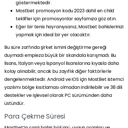
göstermektedir.
Mostbet promosyon kodu 2023 dahil en child
teklifler için promosyonlar sayfamıza göz atın.
Eğer bir tenis hayranıysanız, Mostbet bahislerinizi
yapmak için ideal bir yer olacaktır.
Bu süre zarfında şirket ismini değiştirme gereği
duymadı empieza büyük bir skandala karışmadı. Bu
lisans, İtalyan veya İspanyol lisanslarına kıyasla daha
kolay alınabilir, ancak bu zayıflık diğer faktörlerle
dengelenmektedir. Android ve iOS için MostBet istemci
yazılımı bölge kısıtlaması olmadan indirilebilir ve 38 dili
destekler ve işlevsel olarak PC sürümünden daha
üstündür.
Para Çekme Süresi
Mostbet’in canlı bahis bölümü, uygun oranları ve