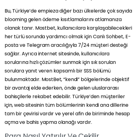
Bu, Türkiye’de empieza diğer bazı ülkelerde çok sayıda
blooming gelen ödeme kısıtlamalarını atlamanıza
olanak tanır. Mostbet, kullanıcılara karşılaşabilecekleri
her türlü sorunda yardımcı olmak için Canlı Sohbet, E-
posta ve Telegram aracılığıyla 7/24 müşteri desteği
sağlar. Ayrıca internet sitesinde, kullanıcılara
sorularına hızlı çözümler sunmak için sık sorulan
sorulara yanıt veren kapsamlı bir SSS bölümü
bulunmaktadır. MostBet, “kendi” bölgelerinde objektif
bir avantaj elde ederken, önde gelen uluslararası
bahisçilerle rekabet edebilir. Türkiye’den müşteriler
için, web sitesinin tüm bölümlerinin kendi ana dillerine
tam bir çevirisi vardır ve yerel afin de biriminde hesap
açma ve bahis yapma olanağı vardır.
Para Nasıl Yatırılır Ve Çekilir