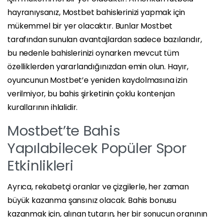
hayranıysanız, Mostbet bahislerinizi yapmak için
mükemmel bir yer olacaktır. Bunlar Mostbet
tarafından sunulan avantajlardan sadece bazılarıdır,
bu nedenle bahislerinizi oynarken mevcut tüm
özelliklerden yararlandığınızdan emin olun. Hayır,
oyuncunun Mostbet’e yeniden kaydolmasına izin
verilmiyor, bu bahis şirketinin çoklu kontenjan
kurallarının ihlalidir.
Mostbet’te Bahis
Yapılabilecek Popüler Spor
Etkinlikleri
Ayrıca, rekabetçi oranlar ve çizgilerle, her zaman
büyük kazanma şansınız olacak. Bahis bonusu
kazanmak için, alınan tutarın, her bir sonucun oranının