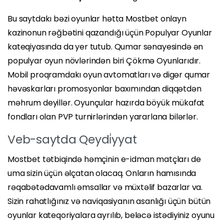
Bu saytdakı bəzi oyunlar hətta Mostbet onlayn
kazinonun rəğbətini qazandığı üçün Populyar Oyunlar
kateqiyasında da yer tutub. Qumar sənayesində ən
populyar oyun növlərindən biri Çökmə Oyunlarıdır.
Mobil proqramdakı oyun avtomatları və digər qumar
həvəskarları promosyonlar baxımından diqqətdən
məhrum deyillər. Oyunçular hazırda böyük mükafat
fondları olan PVP turnirlərindən yararlana bilərlər.
Veb-saytda Qeydi̇yyat
Mostbet tətbiqində həmçinin e-idman matçları de
uma sizin üçün əlçatan olacaq. Onların hamısında
rəqabətədavamlı əmsallar və müxtəlif bazarlar va.
Sizin rahatlığınız və naviqasiyanın asanlığı üçün bütün
oyunlar kateqoriyalara ayrılıb, beləcə istədiyiniz oyunu