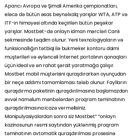
Aparıcı Avropa və Şimali Amerika çempionatları,
eləcə də bütün əsas beynəlxalq yarışlar WTA, ATP və
ITF-in himayəsi altında keçirilən bütün peşəkar
yarışlar. Mostbet-də onlayn idman mərcləri Canlı
sekmesinde təqdim olunur. Yeni texnologiyaların və
funksionallığın tətbiqi ilə bukmeker kontoru daimi
müştəriləri və əyləncəli İnternet portalının qonaqları
üçün ideal və ən rahat şərait yaratmağa çalışır.
Mostbet mobil müştərisini quraşdırarkən oyunçudan
bir neçə addımı tamamlaması tələb olunur. Faylların
quraşdırma paketinin quraşdırılmasına başlamazdan
əvvəl naməlum mənbələrdən proqram təminatının
quraşdırılmasına icazə verməlisiniz.
Manipulyasiyalardan sonra siz Mostbet” “onlayn
kazinosunun rəsmi saytından yüklənmiş proqram
təminatının avtomatik quraşdırılması prosesinə