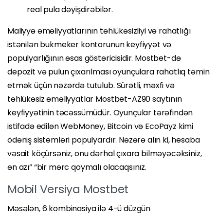
real pula dəyişdirəbilər.
Maliyyə əməliyyatlarının təhlükəsizliyi və rahatlığı
istənilən bukmeker kontorunun keyfiyyət və
populyarlığının əsas göstəricisidir. Mostbet-də
depozit və pulun çıxarılması oyunçulara rahatlıq təmin
etmək üçün nəzərdə tutulub. Sürətli, məxfi və
təhlükəsiz əməliyyatlar Mostbet-AZ90 saytının
keyfiyyətinin təcəssümüdür. Oyunçular tərəfindən
istifadə edilən WebMoney, Bitcoin və EcoPayz kimi
ödəniş sistemləri populyardır. Nəzərə alın ki, hesaba
vəsait köçürsəniz, onu dərhal çıxara bilməyəcəksiniz,
ən azı” “bir mərc qoymalı olacaqsınız.
Mobil Versiya Mostbet
Məsələn, 6 kombinasiya ilə 4-ü düzgün