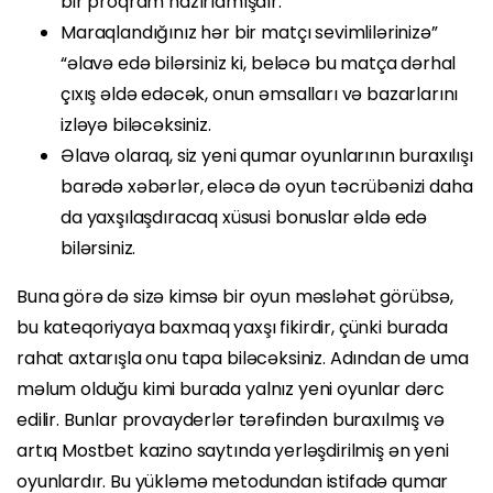
bir proqram hazırlamışdır.
Maraqlandığınız hər bir matçı sevimlilərinizə”
“əlavə edə bilərsiniz ki, beləcə bu matça dərhal
çıxış əldə edəcək, onun əmsalları və bazarlarını
izləyə biləcəksiniz.
Əlavə olaraq, siz yeni qumar oyunlarının buraxılışı
barədə xəbərlər, eləcə də oyun təcrübənizi daha
da yaxşılaşdıracaq xüsusi bonuslar əldə edə
bilərsiniz.
Buna görə də sizə kimsə bir oyun məsləhət görübsə,
bu kateqoriyaya baxmaq yaxşı fikirdir, çünki burada
rahat axtarışla onu tapa biləcəksiniz. Adından de uma
məlum olduğu kimi burada yalnız yeni oyunlar dərc
edilir. Bunlar provayderlər tərəfindən buraxılmış və
artıq Mostbet kazino saytında yerləşdirilmiş ən yeni
oyunlardır. Bu yükləmə metodundan istifadə qumar