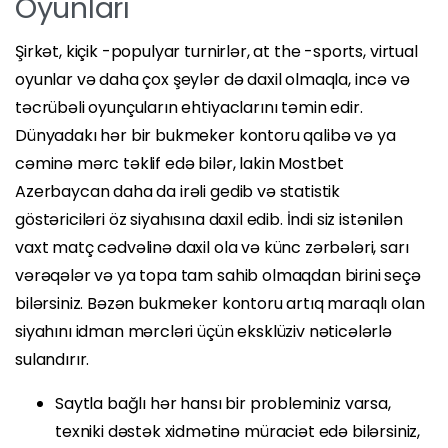
Oyunları
Şirkət, kiçik -populyar turnirlər, at the -sports, virtual
oyunlar və daha çox şeylər də daxil olmaqla, incə və
təcrübəli oyunçuların ehtiyaclarını təmin edir.
Dünyadakı hər bir bukmeker kontoru qalibə və ya
cəminə mərc təklif edə bilər, lakin Mostbet
Azerbaycan daha da irəli gedib və statistik
göstəriciləri öz siyahısına daxil edib. İndi siz istənilən
vaxt matç cədvəlinə daxil ola və künc zərbələri, sarı
vərəqələr və ya topa tam sahib olmaqdan birini seçə
bilərsiniz. Bəzən bukmeker kontoru artıq maraqlı olan
siyahını idman mərcləri üçün eksklüziv nəticələrlə
sulandırır.
Saytla bağlı hər hansı bir probleminiz varsa,
texniki dəstək xidmətinə müraciət edə bilərsiniz,