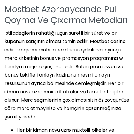
Mostbet Azərbaycanda Pul
Qoyma Və Çıxarma Metodları
İstifadəçilərin rahatlığı üçün sürətli bir sürət və bir
kuponun satışının olması təmin edilir. Mostbet casino
indir proqramı mobil cihazda quraşdırılıbsa, oyunçu
mərc şirkətinin bonus və promosyon proqramına w
tamtym miejscu giriş əldə edir. Bütün promosyon və
bonus təklifləri onlayn kazinonun rəsmi onlayn
resursunun ayrıca bölməsində cəmləşmişdir. Hər bir
idman növü üzrə müxtəlif ölkələr və turnirlər təqdim
olunur. Mərc seçimlərinin çox olması sizin öz zövqünüzə
görə mərc etməyinizə və həmçinin qazanmağınıza
şərait yaradır.
Hər bir idman növü üzrə müxtəlif ölkələr və