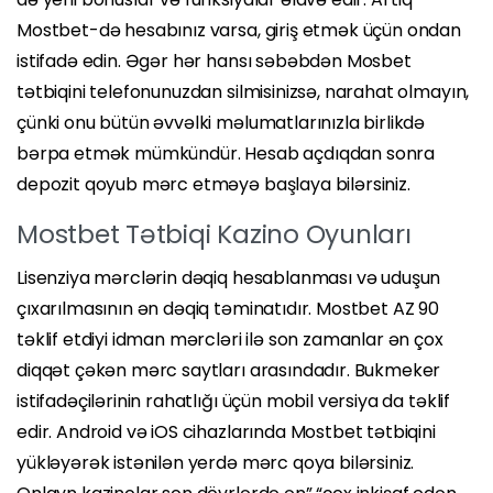
Mostbet-də hesabınız varsa, giriş etmək üçün ondan
istifadə edin. Əgər hər hansı səbəbdən Mosbet
tətbiqini telefonunuzdan silmisinizsə, narahat olmayın,
çünki onu bütün əvvəlki məlumatlarınızla birlikdə
bərpa etmək mümkündür. Hesab açdıqdan sonra
depozit qoyub mərc etməyə başlaya bilərsiniz.
Mostbet Tətbiqi Kazino Oyunları
Lisenziya mərclərin dəqiq hesablanması və uduşun
çıxarılmasının ən dəqiq təminatıdır. Mostbet AZ 90
təklif etdiyi idman mərcləri ilə son zamanlar ən çox
diqqət çəkən mərc saytları arasındadır. Bukmeker
istifadəçilərinin rahatlığı üçün mobil versiya da təklif
edir. Android və iOS cihazlarında Mostbet tətbiqini
yükləyərək istənilən yerdə mərc qoya bilərsiniz.