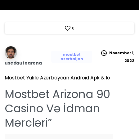
0
November 1,
mostbet
azerbaijan
2022
usedautoarena
Mostbet Yukle Azerbaycan Android Apk & Io
Mostbet Arizona 90
Casino Və İdman
Mərcləri”