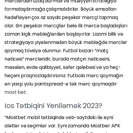
mərclərdən uzaq durmalı və müəyyən strategiya
formalaşdırmağa çalışmalıdırlar. Böyük əmsalları
hədəfləyən çox az sayda peşəkar mərcçi tapmaq
olar. Ən peşəkar mərcçilər belə ilk mərcə başladıqları
zaman kiçik məbləğlərdən başlayırlar. Lazımi bilik və
strategiyaya yiyələnmədən böyük məbləğdə mərclər
qoymaq tövsiyə olunmur. Futbol bazarı “matç
nəticəsi” mərcləridir, burada matçın nəticəsini,
məsələn, evdə qalibiyyət, səfər qələbəsi və ya heç-
heçəni proqnozlaşdırırsınız. Futbola mərc qoymağın
ən yaxşı yolu pointspread-ə tək mərc qoymaqdır
most bet
.
Ios Tətbiqini Yeniləmək 2023?
“Mostbet mobil tətbiqində veb-saytdakı ilə eyni
alətlər və seçimlər var. Eyni zamanda Mostber APK