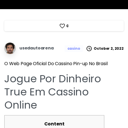
0
usedautoarena
October 2, 2022
casino
O Web Page Oficial Do Cassino Pin-up No Brasil
Jogue Por Dinheiro
True Em Cassino
Online
Content