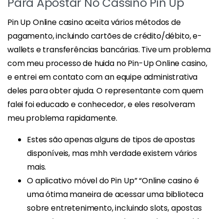
Para Apostar No Cassino Pin Up
Pin Up Online casino aceita vários métodos de
pagamento, incluindo cartões de crédito/débito, e-
wallets e transferências bancárias. Tive um problema
com meu processo de huida no Pin-Up Online casino,
e entrei em contato com an equipe administrativa
deles para obter ajuda. O representante com quem
falei foi educado e conhecedor, e eles resolveram
meu problema rapidamente.
Estes são apenas alguns de tipos de apostas
disponíveis, mas mhh verdade existem vários
mais.
O aplicativo móvel do Pin Up” “Online casino é
uma ótima maneira de acessar uma biblioteca
sobre entretenimento, incluindo slots, apostas