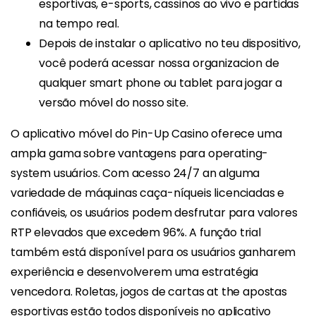
esportivas, e-sports, cassinos ao vivo e partidas
na tempo real.
Depois de instalar o aplicativo no teu dispositivo,
você poderá acessar nossa organizacion de
qualquer smart phone ou tablet para jogar a
versão móvel do nosso site.
O aplicativo móvel do Pin-Up Casino oferece uma
ampla gama sobre vantagens para operating-
system usuários. Com acesso 24/7 an alguma
variedade de máquinas caça-níqueis licenciadas e
confiáveis, os usuários podem desfrutar para valores
RTP elevados que excedem 96%. A função trial
também está disponível para os usuários ganharem
experiência e desenvolverem uma estratégia
vencedora. Roletas, jogos de cartas at the apostas
esportivas estão todos disponíveis no aplicativo