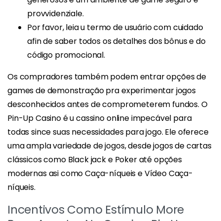
provvidenziale.
Por favor, leia u termo de usuário com cuidado
afin de saber todos os detalhes dos bônus e do
código promocional.
Os compradores também podem entrar opções de
games de demonstração pra experimentar jogos
desconhecidos antes de comprometerem fundos. O
Pin-Up Casino é u cassino online impecável para
todas since suas necessidades para jogo. Ele oferece
uma ampla variedade de jogos, desde jogos de cartas
clássicos como Black jack e Poker até opções
modernas asi como Caça-níqueis e Vídeo Caça-
níqueis.
Incentivos Como Estímulo More