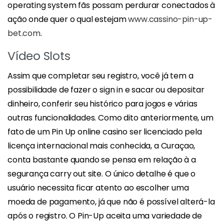
operating system fãs possam perdurar conectados à
ação onde quer o qual estejam
www.cassino-pin-up-
bet.com
.
Vídeo Slots
Assim que completar seu registro, você já tem a
possibilidade de fazer o sign in e sacar ou depositar
dinheiro, conferir seu histórico para jogos e várias
outras funcionalidades. Como dito anteriormente, um
fato de um Pin Up online casino ser licenciado pela
licença internacional mais conhecida, a Curaçao,
conta bastante quando se pensa em relação à a
segurança carry out site. O único detalhe é que o
usuário necessita ficar atento ao escolher uma
moeda de pagamento, já que não é possível alterá-la
após o registro. O Pin-Up aceita uma variedade de