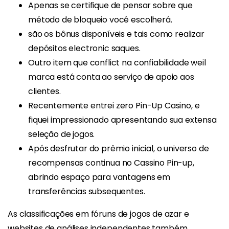
Apenas se certifique de pensar sobre que
método de bloqueio você escolherá.
são os bônus disponíveis e tais como realizar
depósitos electronic saques.
Outro item que conflict na confiabilidade weil
marca está conta ao serviço de apoio aos
clientes.
Recentemente entrei zero Pin-Up Casino, e
fiquei impressionado apresentando sua extensa
seleção de jogos.
Após desfrutar do prêmio inicial, o universo de
recompensas continua no Cassino Pin-up,
abrindo espaço para vantagens em
transferências subsequentes.
As classificações em fóruns de jogos de azar e
websites de análises independentes também