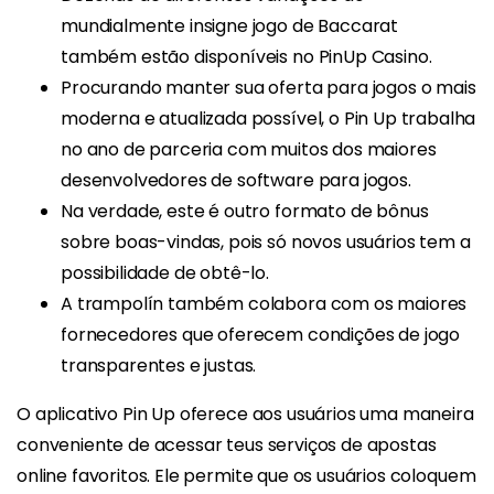
mundialmente insigne jogo de Baccarat
também estão disponíveis no PinUp Casino.
Procurando manter sua oferta para jogos o mais
moderna e atualizada possível, o Pin Up trabalha
no ano de parceria com muitos dos maiores
desenvolvedores de software para jogos.
Na verdade, este é outro formato de bônus
sobre boas-vindas, pois só novos usuários tem a
possibilidade de obtê-lo.
A trampolín também colabora com os maiores
fornecedores que oferecem condições de jogo
transparentes e justas.
O aplicativo Pin Up oferece aos usuários uma maneira
conveniente de acessar teus serviços de apostas
online favoritos. Ele permite que os usuários coloquem