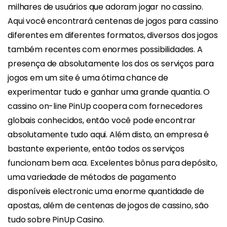
milhares de usuários que adoram jogar no cassino.
Aqui você encontrará centenas de jogos para cassino
diferentes em diferentes formatos, diversos dos jogos
também recentes com enormes possibilidades. A
presença de absolutamente los dos os serviços para
jogos em um site é uma ótima chance de
experimentar tudo e ganhar uma grande quantia. O
cassino on-line PinUp coopera com fornecedores
globais conhecidos, então você pode encontrar
absolutamente tudo aqui. Além disto, an empresa é
bastante experiente, então todos os serviços
funcionam bem aca. Excelentes bônus para depósito,
uma variedade de métodos de pagamento
disponíveis electronic uma enorme quantidade de
apostas, além de centenas de jogos de cassino, são
tudo sobre PinUp Casino.