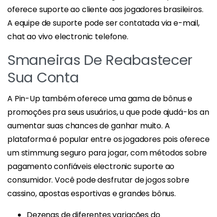
oferece suporte ao cliente aos jogadores brasileiros.
A equipe de suporte pode ser contatada via e-mail,
chat ao vivo electronic telefone.
Smaneiras De Reabastecer
Sua Conta
A Pin-Up também oferece uma gama de bônus e
promoções pra seus usuários, u que pode ajudá-los an
aumentar suas chances de ganhar muito. A
plataforma é popular entre os jogadores pois oferece
um stimmung seguro para jogar, com métodos sobre
pagamento confiáveis electronic suporte ao
consumidor. Você pode desfrutar de jogos sobre
cassino, apostas esportivas e grandes bônus.
Dezenas de diferentes variações do