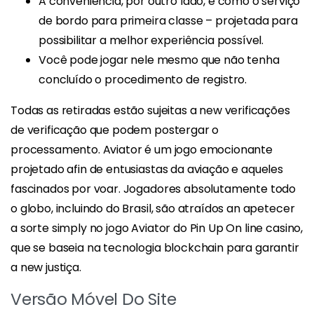
A conveniência, por outro lado, é como o serviço
de bordo para primeira classe – projetada para
possibilitar a melhor experiência possível.
Você pode jogar nele mesmo que não tenha
concluído o procedimento de registro.
Todas as retiradas estão sujeitas a new verificações
de verificação que podem postergar o
processamento. Aviator é um jogo emocionante
projetado afin de entusiastas da aviação e aqueles
fascinados por voar. Jogadores absolutamente todo
o globo, incluindo do Brasil, são atraídos an apetecer
a sorte simply no jogo Aviator do Pin Up On line casino,
que se baseia na tecnologia blockchain para garantir
a new justiça.
Versão Móvel Do Site