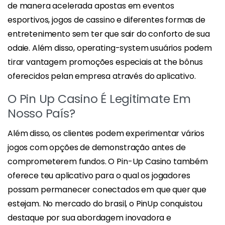
de manera acelerada apostas em eventos
esportivos, jogos de cassino e diferentes formas de
entretenimento sem ter que sair do conforto de sua
odaie. Além disso, operating-system usuários podem
tirar vantagem promoções especiais at the bônus
oferecidos pelan empresa através do aplicativo.
O Pin Up Casino É Legitimate Em
Nosso País?
Além disso, os clientes podem experimentar vários
jogos com opções de demonstração antes de
comprometerem fundos. O Pin-Up Casino também
oferece teu aplicativo para o qual os jogadores
possam permanecer conectados em que quer que
estejam. No mercado do brasil, o PinUp conquistou
destaque por sua abordagem inovadora e