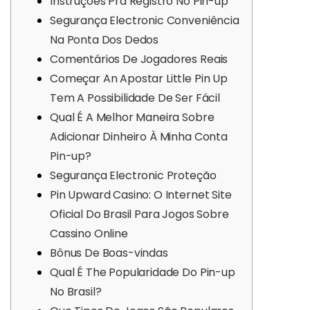
Instruções Pra Registro No Pin-up
Segurança Electronic Conveniência
Na Ponta Dos Dedos
Comentários De Jogadores Reais
Começar An Apostar Little Pin Up
Tem A Possibilidade De Ser Fácil
Qual É A Melhor Maneira Sobre
Adicionar Dinheiro À Minha Conta
Pin-up?
Segurança Electronic Proteção
Pin Upward Casino: O Internet Site
Oficial Do Brasil Para Jogos Sobre
Cassino Online
Bônus De Boas-vindas
Qual É The Popularidade Do Pin-up
No Brasil?