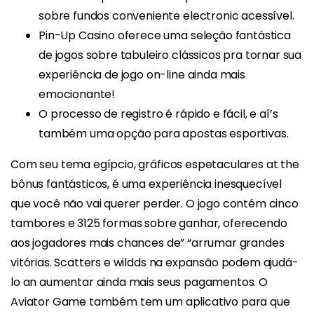
sobre fundos conveniente electronic acessível.
Pin-Up Casino oferece uma seleção fantástica
de jogos sobre tabuleiro clássicos pra tornar sua
experiência de jogo on-line ainda mais
emocionante!
O processo de registro é rápido e fácil, e aí’s
também uma opção para apostas esportivas.
Com seu tema egípcio, gráficos espetaculares at the
bônus fantásticos, é uma experiência inesquecível
que você não vai querer perder. O jogo contém cinco
tambores e 3125 formas sobre ganhar, oferecendo
aos jogadores mais chances de” “arrumar grandes
vitórias. Scatters e wildds na expansão podem ajudá-
lo an aumentar ainda mais seus pagamentos. O
Aviator Game também tem um aplicativo para que