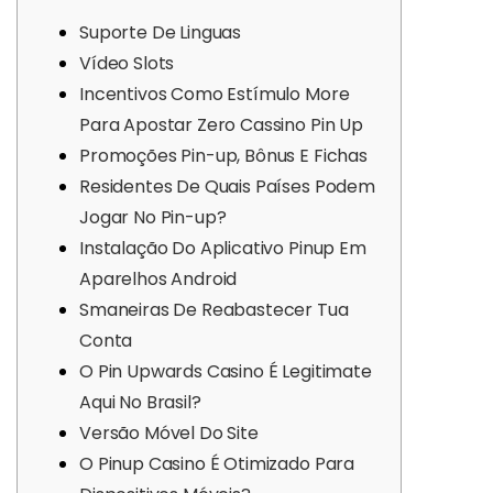
Suporte De Linguas
Vídeo Slots
Incentivos Como Estímulo More
Para Apostar Zero Cassino Pin Up
Promoções Pin-up, Bônus E Fichas
Residentes De Quais Países Podem
Jogar No Pin-up?
Instalação Do Aplicativo Pinup Em
Aparelhos Android
Smaneiras De Reabastecer Tua
Conta
O Pin Upwards Casino É Legitimate
Aqui No Brasil?
Versão Móvel Do Site
O Pinup Casino É Otimizado Para