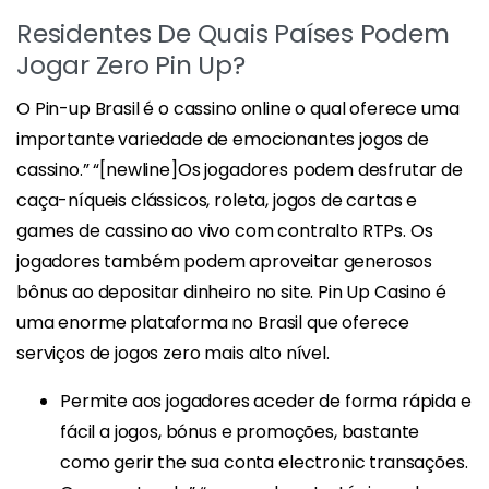
Residentes De Quais Países Podem
Jogar Zero Pin Up?
O Pin-up Brasil é o cassino online o qual oferece uma
importante variedade de emocionantes jogos de
cassino.” “[newline]Os jogadores podem desfrutar de
caça-níqueis clássicos, roleta, jogos de cartas e
games de cassino ao vivo com contralto RTPs. Os
jogadores também podem aproveitar generosos
bônus ao depositar dinheiro no site. Pin Up Casino é
uma enorme plataforma no Brasil que oferece
serviços de jogos zero mais alto nível.
Permite aos jogadores aceder de forma rápida e
fácil a jogos, bónus e promoções, bastante
como gerir the sua conta electronic transações.