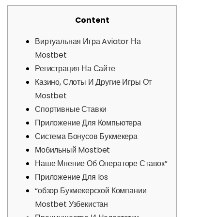
Content
Виртуальная Игра Aviator На
Mostbet
Регистрация На Сайте
Казино, Слоты И Другие Игры От
Mostbet
Спортивные Ставки
Приложение Для Компьютера
Система Бонусов Букмекера
Мобильный Mostbet
Наше Мнение Об Операторе Ставок”
Приложение Для Ios
“обзор Букмекерской Компании
Mostbet Узбекистан