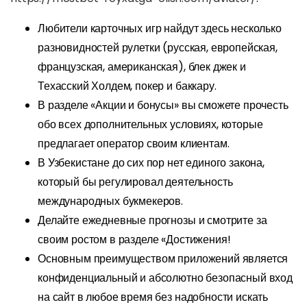
Любители карточных игр найдут здесь несколько
разновидностей рулетки (русская, европейская,
французская, американская), блек джек и
Техасский Холдем, покер и баккару.
В разделе «Акции и бонусы» вы сможете прочесть
обо всех дополнительных условиях, которые
предлагает оператор своим клиентам.
В Узбекистане до сих пор нет единого закона,
который бы регулировал деятельность
международных букмекеров.
Делайте ежедневные прогнозы и смотрите за
своим ростом в разделе «Достижения!
Основным преимуществом приложений является
конфиденциальный и абсолютно безопасный вход
на сайт в любое время без надобности искать