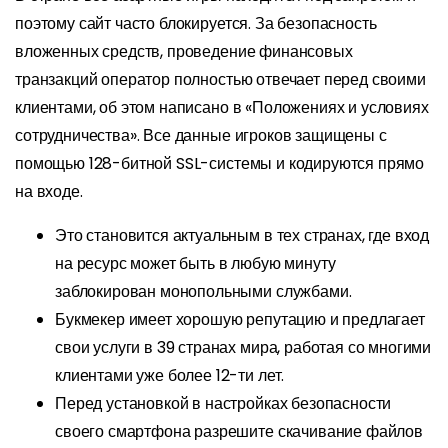
поэтому сайт часто блокируется. За безопасность
вложенных средств, проведение финансовых
транзакций оператор полностью отвечает перед своими
клиентами, об этом написано в «Положениях и условиях
сотрудничества». Все данные игроков защищены с
помощью 128-битной SSL-системы и кодируются прямо
на входе.
Это становится актуальным в тех странах, где вход
на ресурс может быть в любую минуту
заблокирован монопольными службами.
Букмекер имеет хорошую репутацию и предлагает
свои услуги в 39 странах мира, работая со многими
клиентами уже более 12-ти лет.
Перед установкой в настройках безопасности
своего смартфона разрешите скачивание файлов