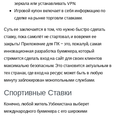
зеркала или устанавливать VPN.
Игровой купон включает в себя информацию по
сделке на рынке торговли ставками.
Суть ее заключается в том, что нужно быстро сделать
ставку, пока самолёт не стартовал, и вовремя ее
закрыть! Приложение для ПК – это, пожалуй, самая
инновационная разработка букмекера, который
стремится сделать вход на сайт для своих клиентов
максимально безопасным. Это становится актуальным в
тех странах, где вход на ресурс может быть в любую
минуту заблокирован монопольными службами.
Спортивные Ставки
Конечно, любой житель Узбекистана выберет
международного букмекера с его широкими