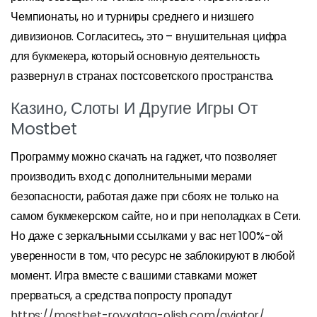
Чемпионаты, но и турниры среднего и низшего
дивизионов. Согласитесь, это – внушительная цифра
для букмекера, который основную деятельность
развернул в странах постсоветского пространства.
Казино, Слоты И Другие Игры От
Mostbet
Программу можно скачать на гаджет, что позволяет
производить вход с дополнительными мерами
безопасности, работая даже при сбоях не только на
самом букмекерском сайте, но и при неполадках в Сети.
Но даже с зеркальными ссылками у вас нет 100%-ой
уверенности в том, что ресурс не заблокируют в любой
момент. Игра вместе с вашими ставками может
прерваться, а средства попросту пропадут
https://mostbet-royxatga-olish.com/aviator/
.