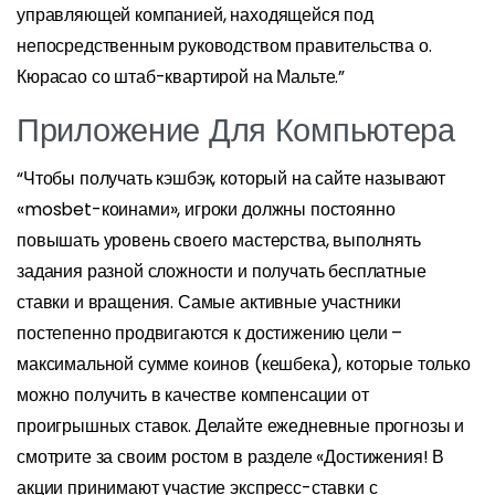
управляющей компанией, находящейся под
непосредственным руководством правительства о.
Кюрасао со штаб-квартирой на Мальте.”
Приложение Для Компьютера
“Чтобы получать кэшбэк, который на сайте называют
«mosbet-коинами», игроки должны постоянно
повышать уровень своего мастерства, выполнять
задания разной сложности и получать бесплатные
ставки и вращения. Самые активные участники
постепенно продвигаются к достижению цели –
максимальной сумме коинов (кешбека), которые только
можно получить в качестве компенсации от
проигрышных ставок. Делайте ежедневные прогнозы и
смотрите за своим ростом в разделе «Достижения! В
акции принимают участие экспресс-ставки с