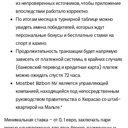
из непроверенных источников, чтобы приложение
впоследствии работало корректно.
По итогам месяца в турнирной таблице можно
увидеть имена победителей, которых ждут
персональные бонусы и бесплатные ставки на
спорт и казино.
Продолжительность транзакции будет напрямую
зависеть от платежной системы, в крайних случаях
(банковский перевод и кредитная карта) платеж
можно ожидать спустя 72 часа.
Mostbet Bizbon NV является управляющей
компанией, находящейся под непосредственным
руководством правительства о. Кюрасао со штаб-
квартирой на Мальте.”
Минимальная ставка – от 0, 1 евро, заключать пари
можно одновременно для двух блоков, размещенных