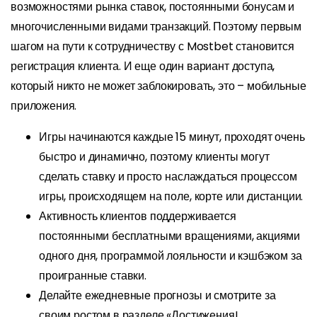
возможностями рынка ставок, постоянными бонусам и
многочисленными видами транзакций. Поэтому первым
шагом на пути к сотрудничеству с Mostbet становится
регистрация клиента. И еще один вариант доступа,
который никто не может заблокировать, это – мобильные
приложения.
Игры начинаются каждые 15 минут, проходят очень
быстро и динамично, поэтому клиенты могут
сделать ставку и просто наслаждаться процессом
игры, происходящем на поле, корте или дистанции.
Активность клиентов поддерживается
постоянными бесплатными вращениями, акциями
одного дня, программой лояльности и кэшбэком за
проигранные ставки.
Делайте ежедневные прогнозы и смотрите за
своим ростом в разделе «Достижения!