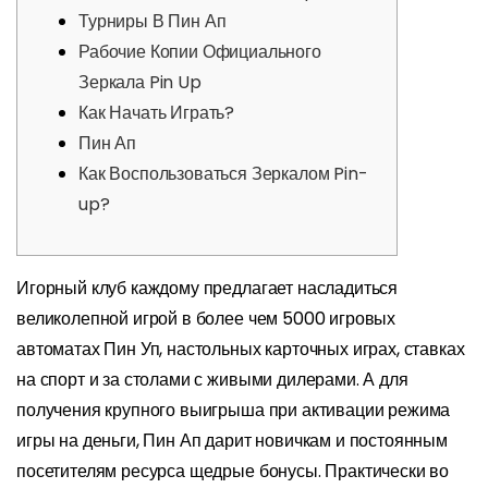
Турниры В Пин Ап
Рабочие Копии Официального
Зеркала Pin Up
Как Начать Играть?
Пин Ап
Как Воспользоваться Зеркалом Pin-
up?
Игорный клуб каждому предлагает насладиться
великолепной игрой в более чем 5000 игровых
автоматах Пин Уп, настольных карточных играх, ставках
на спорт и за столами с живыми дилерами. А для
получения крупного выигрыша при активации режима
игры на деньги, Пин Ап дарит новичкам и постоянным
посетителям ресурса щедрые бонусы. Практически во