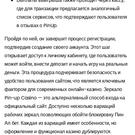
Выплаты выигрыша также проходят через кассу,
где для транзакции предлагается аналогичный
список сервисов, что подтверждают пользователя
в отзывах о PinUp.
Пройдя по ней, он завершит процесс регистрации,
подтвердив создание своего аккаунта. Этот шаг
открывает доступ к личному кабинету, где пользователь
может войти, внести депозит и начать игру на реальные
деньги. Эта процедура подчеркивает безопасность и
удобство пользования сайтом, что является ключевым
фактором для современных онлайн-казино. Зеркало
Pin-up Casino — это альтернативный способ входа на
официальный сайт. Доступно несколько вариаций
рабочих зеркал, позволяющих обойти блокировку Пин
Ап бет. Каждая из вариаций имеет особенности, но
оформление и функционал казино дублируются.