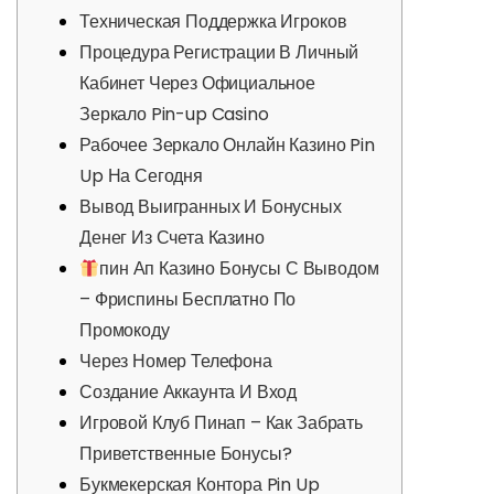
Техническая Поддержка Игроков
Процедура Регистрации В Личный
Кабинет Через Официальное
Зеркало Pin-up Casino
Рабочее Зеркало Онлайн Казино Pin
Up На Сегодня
Вывод Выигранных И Бонусных
Денег Из Счета Казино
пин Ап Казино Бонусы С Выводом
– Фриспины Бесплатно По
Промокоду
Через Номер Телефона
Создание Аккаунта И Вход
Игровой Клуб Пинап – Как Забрать
Приветственные Бонусы?
Букмекерская Контора Pin Up