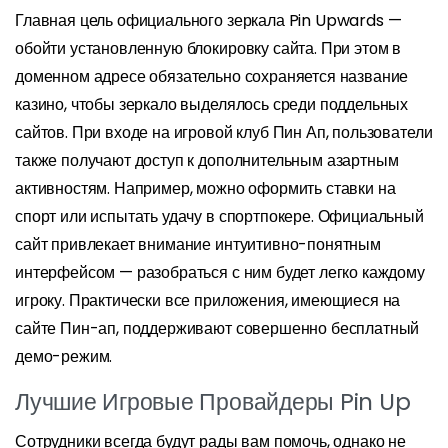
Главная цель официального зеркала Pin Upwards —
обойти установленную блокировку сайта. При этом в
доменном адресе обязательно сохраняется название
казино, чтобы зеркало выделялось среди поддельных
сайтов. При входе на игровой клуб Пин Ап, пользователи
также получают доступ к дополнительным азартным
активностям. Например, можно оформить ставки на
спорт или испытать удачу в спортпокере. Официальный
сайт привлекает внимание интуитивно-понятным
интерфейсом — разобраться с ним будет легко каждому
игроку. Практически все приложения, имеющиеся на
сайте Пин-ап, поддерживают совершенно бесплатный
демо-режим.
Лучшие Игровые Провайдеры Pin Up
Сотрудники всегда будут рады вам помочь, однако не