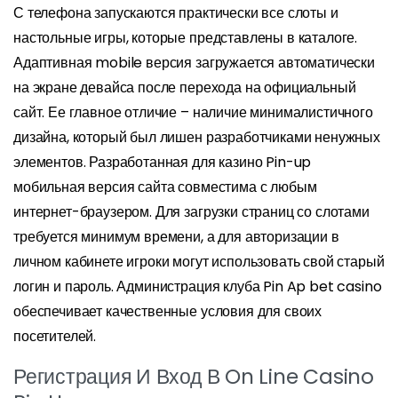
С телефона запускаются практически все слоты и
настольные игры, которые представлены в каталоге.
Адаптивная mobile версия загружается автоматически
на экране девайса после перехода на официальный
сайт. Ее главное отличие – наличие минималистичного
дизайна, который был лишен разработчиками ненужных
элементов. Разработанная для казино Pin-up
мобильная версия сайта совместима с любым
интернет-браузером. Для загрузки страниц со слотами
требуется минимум времени, а для авторизации в
личном кабинете игроки могут использовать свой старый
логин и пароль. Администрация клуба Pin Ap bet casino
обеспечивает качественные условия для своих
посетителей.
Регистрация И Вход В On Line Casino