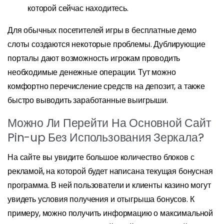
которой сейчас находитесь.
Для обычных посетителей игры в бесплатные демо
слоты создаются некоторые проблемы. Дублирующие
порталы дают возможность игрокам проводить
необходимые денежные операции. Тут можно
комфортно перечисление средств на депозит, а также
быстро выводить заработанные выигрыши.
Можно Ли Перейти На Основной Сайт
Pin-up Без Использования Зеркала?
На сайте вы увидите большое количество блоков с
рекламой, на которой будет написана текущая бонусная
программа. В ней пользователи и клиенты казино могут
увидеть условия получения и отыгрыша бонусов. К
примеру, можно получить информацию о максимальной