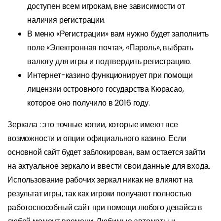
доступен всем игрокам, вне зависимости от
наличия регистрации.
В меню «Регистрации» вам нужно будет заполнить
поле «Электронная почта», «Пароль», выбрать
валюту для игры и подтвердить регистрацию.
Интернет-казино функционирует при помощи
лицензии островного государства Кюрасао,
которое оно получило в 2016 году.
Зеркала : это точные копии, которые имеют все
возможности и опции официального казино. Если
основной сайт будет заблокирован, вам остается зайти
на актуальное зеркало и ввести свои данные для входа.
Использование рабочих зеркал никак не влияют на
результат игры, так как игроки получают полностью
работоспособный сайт при помощи любого девайса в