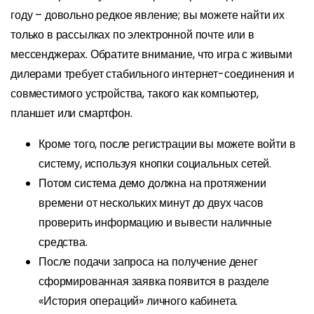
году – довольно редкое явление; вы можете найти их
только в рассылках по электронной почте или в
мессенджерах. Обратите внимание, что игра с живыми
дилерами требует стабильного интернет-соединения и
совместимого устройства, такого как компьютер,
планшет или смартфон.
Кроме того, после регистрации вы можете войти в
систему, используя кнопки социальных сетей.
Потом система демо должна на протяжении
времени от нескольких минут до двух часов
проверить информацию и вывести наличные
средства.
После подачи запроса на получение денег
сформированная заявка появится в разделе
«История операций» личного кабинета.