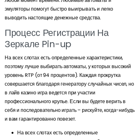
любой момент времени. Любимые автоматы и
эмуляторы помогут быстро выигрывать и легко
выводить настоящие денежные средства.
Процесс Регистрации На
Зеркале Pin-up
На всех слотах есть определенные характеристики,
поэтому лучше выбирать автоматы, у которых высокий
уровень RTP (от 94 процентов). Каждая прокрутка
совершается благодаря генератору случайных чисел, но
в лайв казино игра ведется при участии
профессионального крупье. Если вы будете верить в
себя и последовательно играть – рискуйте, когда-нибудь
и вам гарантированно повезет.
На всех слотах есть определенные