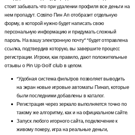
стоит забывать что при удалении профиля все деньги на
нем пропадут. Casino Пин Ап отобразит отдельную
форму, в которой нужно будет написать свою
персональную информацию и придумать сложный
пароль. На вашу электронную почту” “будет отправлена
ссылка, подтвердив которую, вы завершите процесс
регистрации. Игроки, как правило, дают положительные
отзывы о Pin Up Golf club в целом.
“Удобная система фильтров позволяет выводить
на экран новые игровые автоматы Пинап, которые
были последними добавлены в каталог.
Регистрация через зеркало выполняется точно по
такому же алгоритму, как и на официальном сайте.
Запуск любого игорного сайта, подключение к
живому покеру, игра на реальные деньги,