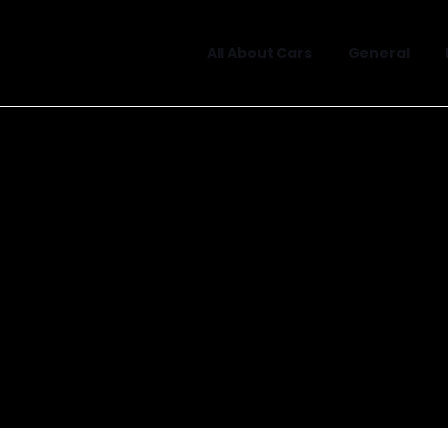
All About Cars
General