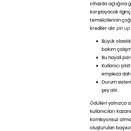
cihazda açtığına g
karşılayacak ilgi
temsilcilerinin ç
krediler alır
pin up
Büyük olasılı
bakım çalışma
Bu hayali pa
Kullanıcı plat
empieza dah
Durum sistemi
şey alır.
Ödülleri yalnızca a
kullanıcıları kaza
komisyonsuz almak 
oluşturulan başvur