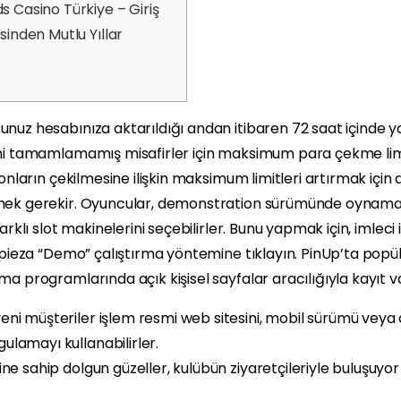
s Casino Türkiye – Giriş
sinden Mutlu Yıllar
z hesabınıza aktarıldığı andan itibaren 72 saat içinde ya
i tamamlamamış misafirler için maksimum para çekme limit
onların çekilmesine ilişkin maksimum limitleri artırmak içi
k gerekir. Oyuncular, demonstration sürümünde oynamak 
rklı slot makinelerini seçebilirler. Bunu yapmak için, imleci 
pieza “Demo” çalıştırma yöntemine tıklayın. PinUp’ta popü
 programlarında açık kişisel sayfalar aracılığıyla kayıt va
yeni müşteriler işlem resmi web sitesini, mobil sürümü vey
ulamayı kullanabilirler.
line sahip dolgun güzeller, kulübün ziyaretçileriyle buluşuyo