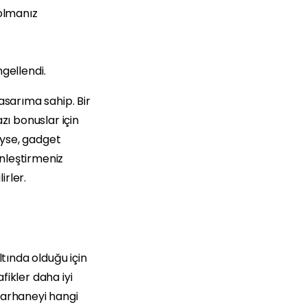
olmanız
gellendi.
asarıma sahip. Bir
zı bonuslar için
iyse, gadget
nleştirmeniz
irler.
tında olduğu için
ikler daha iyi
marhaneyi hangi