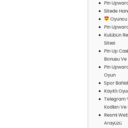
Pin Upward
Sitede Hang
Oyuncu 
Pin Upward
Kulübün R
Sitesi
Pin Up Cas
Bonusu Ve
Pin Upwar
Oyun
Spor Bahisl
Kayıtlı Oyu
Telegram 
Kodları Ve
Resmi Web 
Arayüzü