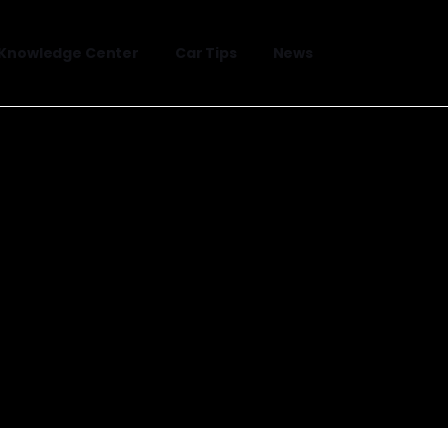
Knowledge Center
Car Tips
News