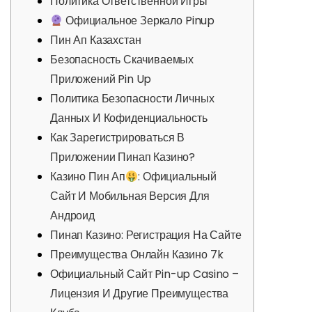
Политика Ответственной Игры
Официальное Зеркало Pinup
Пин Ап Казахстан
Безопасность Скачиваемых
Приложений Pin Up
Политика Безопасности Личных
Данных И Кофиденциальность
Как Зарегистрироваться В
Приложении Пинап Казино?
Казино Пин Ап
: Официальный
Сайт И Мобильная Версия Для
Андроид
Пинап Казино: Регистрация На Сайте
Преимущества Онлайн Казино 7k
Официальный Сайт Pin-up Casino –
Лицензия И Другие Преимущества