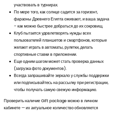
участвовать в турнирах.
По мере того, как солнце садится за горизонт,
фараоны Древнего Египта оживают, и ваша задача
– как можно быстрее добраться до их сокровищ.
Клуб пытается удовлетворять нужды всех
пользователей планшетов и смартфонов, которые
желают играть в автоматы, рулетки, делать
спортивные ставки в приложении.
Еще одним шагом может стать проверка данных
(загрузка фото документов).
Всегда запрашивайте зеркало у службы поддержки
или подписывайтесь на рассылку при регистрации,
чтобы получать самую свежую информацию.
Проверить наличие Gift package можно в личном
кабинете — их актуальное количество обновляется