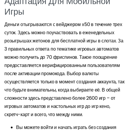
Адаптация Для Мобильной
Игры
Деньги отыгрываются с вейджером х50 в течение трех
суток. Здесь можно поучаствовать в еженедельных
розыгрышах жетонов для бесплатной игры в слотах. За
3 правильных ответа по тематике игровых автоматов
можно получить до 70 фриспинов. Такое поощрение
предоставляется верифицированным пользователям
после активации промокода. Выбор валюты
осуществляется только в момент создания аккаунта, так
что будьте внимательны, когда выбираете её. В общей
сложности здесь представлено более 2600 игр – от
игровых автоматов и настольных игр до игр кено,
скретч-карт и всего, что между ними.
Вы можете войти и начать играть без создания