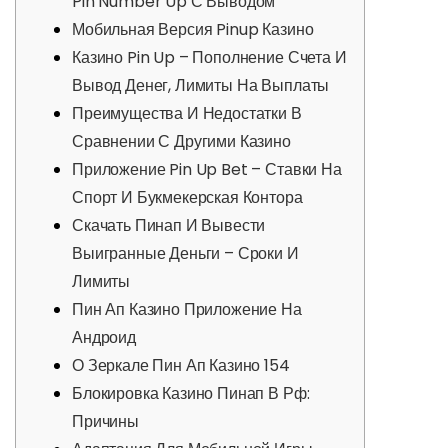
Pin Number Up С Выводом
Мобильная Версия Pinup Казино
Казино Pin Up – Пополнение Счета И
Вывод Денег, Лимиты На Выплаты
Преимущества И Недостатки В
Сравнении С Другими Казино
Приложение Pin Up Bet – Ставки На
Спорт И Букмекерская Контора
Скачать Пинап И Вывести
Выигранные Деньги – Сроки И
Лимиты
Пин Ап Казино Приложение На
Андроид
О Зеркале Пин Ап Казино 154
Блокировка Казино Пинап В Рф:
Причины