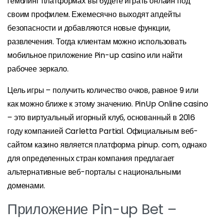
гемблинг платформах вы будете играть онлайн под
своим профилем. Ежемесячно выходят апдейты
безопасности и добавляются новые функции,
развлечения. Тогда клиентам можно использовать
мобильное приложение Pin-up casino или найти
рабочее зеркало.
Цель игры – получить количество очков, равное 9 или
как можно ближе к этому значению. PinUp Online casino
– это виртуальный игорный клуб, основанный в 2016
году компанией Carletta Partial. Официальным веб-
сайтом казино является платформа pinup. com, однако
для определенных стран компания предлагает
альтернативные веб-порталы с национальными
доменами.
Приложение Pin-up Bet –