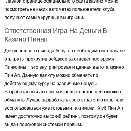
главной странице официального сайта казино можно
посмотреть на каких автоматах пользователи клуба
получают самые крупные выигрыши.
Ответственная Игра На Деньги В
Казино Пинап
Для успешного вывода бонусов необходимо их вначале
отыграть, прокрутив вейджер за отведённое время.
Пинкоины – это внутриигровая и ценная валюта казино
Пин Ап. Данную валюту можно обменять по
действующему курсу на различные бонусы.
Разработанный алгоритм игровых слотов невозможно
обмануть. Лучше разработать свою стратегию игры или
воспользоваться уже готовыми тактиками. Клуб Пин Ап
имеет достаточно высокий рейтинг, поэтому он будет
выдан поисковой системой первым.