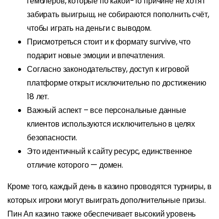
гемблеров, которые по какой-то причине не хотят
забирать выигрыш, не собираются пополнить счёт,
чтобы играть на деньги с выводом.
Присмотреться стоит и к формату survive, что
подарит новые эмоции и впечатления.
Согласно законодательству, доступ к игровой
платформе открыт исключительно по достижению
18 лет.
Важный аспект – все персональные данные
клиентов используются исключительно в целях
безопасности.
Это идентичный к сайту ресурс, единственное
отличие которого — домен.
Кроме того, каждый день в казино проводятся турниры, в
которых игроки могут выиграть дополнительные призы.
Пин Ап казино также обеспечивает высокий уровень