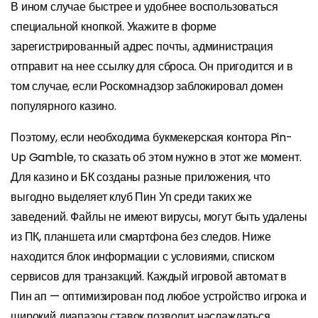
В ином случае быстрее и удобнее воспользоваться
специальной кнопкой. Укажите в форме
зарегистрированный адрес почты, администрация
отправит на нее ссылку для сброса. Он пригодится и в
том случае, если Роскомнадзор заблокировал домен
популярного казино.
Поэтому, если необходима букмекерская контора Pin-
Up Gamble, то сказать об этом нужно в этот же момент.
Для казино и БК созданы разные приложения, что
выгодно выделяет клуб Пин Уп среди таких же
заведений. Файлы не имеют вирусы, могут быть удалены
из ПК, планшета или смартфона без следов. Ниже
находится блок информации с условиями, списком
сервисов для транзакций. Каждый игровой автомат в
Пин ап — оптимизирован под любое устройство игрока и
широкий диапазон ставок позволит наслаждаться