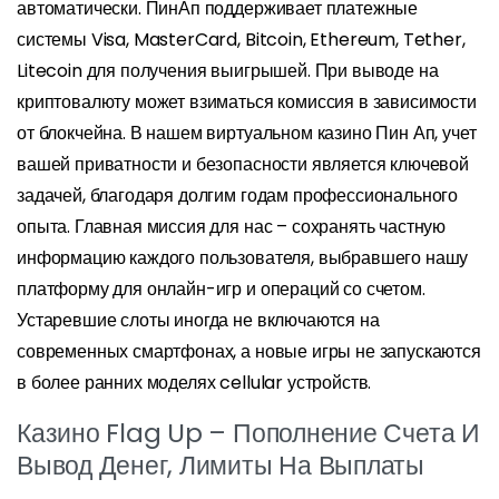
автоматически. ПинАп поддерживает платежные
системы Visa, MasterCard, Bitcoin, Ethereum, Tether,
Litecoin для получения выигрышей. При выводе на
криптовалюту может взиматься комиссия в зависимости
от блокчейна. В нашем виртуальном казино Пин Ап, учет
вашей приватности и безопасности является ключевой
задачей, благодаря долгим годам профессионального
опыта. Главная миссия для нас – сохранять частную
информацию каждого пользователя, выбравшего нашу
платформу для онлайн-игр и операций со счетом.
Устаревшие слоты иногда не включаются на
современных смартфонах, а новые игры не запускаются
в более ранних моделях cellular устройств.
Казино Flag Up – Пополнение Счета И
Вывод Денег, Лимиты На Выплаты