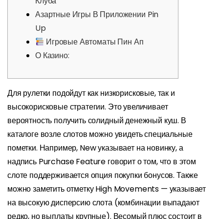
Клуба
Азартные Игры В Приложении Pin
Up
Игровые Автоматы Пин Ап
О Казино:
Для рулетки подойдут как низкорисковые, так и
высокорисковые стратегии. Это увеличивает
вероятность получить солидный денежный куш. В
каталоге возле слотов можно увидеть специальные
пометки. Например, New указывает на новинку, а
надпись Purchase Feature говорит о том, что в этом
слоте поддерживается опция покупки бонусов. Также
можно заметить отметку High Movements — указывает
на высокую дисперсию слота (комбинации выпадают
редко, но выплаты крупные). Весомый плюс состоит в