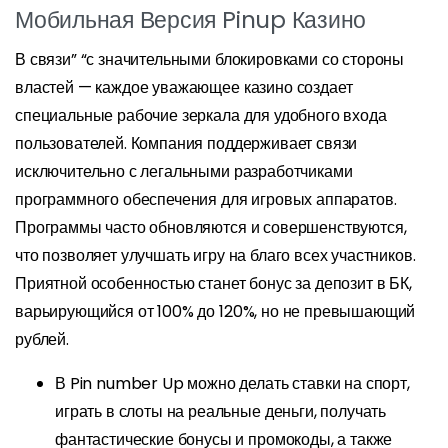
Мобильная Версия Pinup Казино
В связи” “с значительными блокировками со стороны
властей — каждое уважающее казино создает
специальные рабочие зеркала для удобного входа
пользователей. Компания поддерживает связи
исключительно с легальными разработчиками
программного обеспечения для игровых аппаратов.
Программы часто обновляются и совершенствуются,
что позволяет улучшать игру на благо всех участников.
Приятной особенностью станет бонус за депозит в БК,
варьирующийся от 100% до 120%, но не превышающий
рублей.
В Pin number Up можно делать ставки на спорт,
играть в слоты на реальные деньги, получать
фантастические бонусы и промокоды, а также