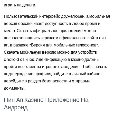
играть на деньги.
Пользовательский интерфейс дружелюбен, а мобильная
версия обеспечивает доступность в любое время и
место. Скачать официальное приложение можно
воспользовавшись зеркалом официального сайта пин
ап, в разделе “Версия для мобильных телефонов”.
Скачать мобильную версию можно для устройств
android os и ios. Идентификацию в казино должны
пройти все клиенты игрового заведения. Чтобы начать
подтверждение профиля, зайдите в личный кабинет,
перейдите в раздел безопасности и отправьте
документы.
Пин Ап Казино Приложение На
Андроид