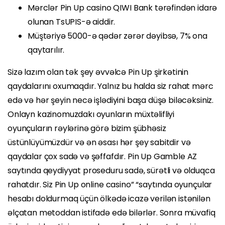
Mərclər Pin Up casino QIWI Bank tərəfindən idarə
olunan TsUPIS-ə aiddir.
Müştəriyə 5000-ə qədər zərər dəyibsə, 7% ona
qaytarılır.
Sizə lazım olan tək şey əvvəlcə Pin Up şirkətinin
qaydalarını oxumaqdır. Yalnız bu halda siz rahat mərc
edə və hər şeyin necə işlədiyini başa düşə biləcəksiniz.
Onlayn kazinomuzdakı oyunların müxtəlifliyi
oyunçuların rəylərinə görə bizim şübhəsiz
üstünlüyümüzdür və ən əsası hər şey sabitdir və
qaydalar çox sadə və şəffafdır. Pin Up Gamble AZ
saytında qeydiyyat proseduru sadə, sürətli və olduqca
rahatdır. Siz Pin Up online casino” “saytında oyunçular
hesabı doldurmaq üçün ölkədə icazə verilən istənilən
əlçatan metoddan istifadə edə bilərlər. Sonra müvafiq