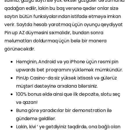
salınıb, güzgü saytı isə yox. Əksər güzgülər də zamanla
qadağan edilir, lakin bu baş verənə qədər onlar sizə
saytın bütün funksiyalarından istifadə etməyə imkan
verir. Saytda hesab yaratmaq üçün oyunçu qeydiyyat
Pin up AZ düyməsini sıxmalıdır, bundan sonra
məlumatları doldurmaq üçün belə bir manera
görünəcəkdir.
Həmçinin, Android və ya iPhone üçün rəsmi pin
upwards bet proqramını yükləmək mümkündür.
PinUp Casino-da siz yüksək ixtisaslı və gülərüz
müştəri dəstəyinə arxalana bilərsiniz.
100% bonus əldə ainsi que ilk depozitə, slotu seç
və qazan!
Buna görə yaradıcılar bir demonstration ilə
gündəmə gəldilər.
Lakin, kivi ‘ ye getdiyiniz təqdirdə, ona bağlı olan