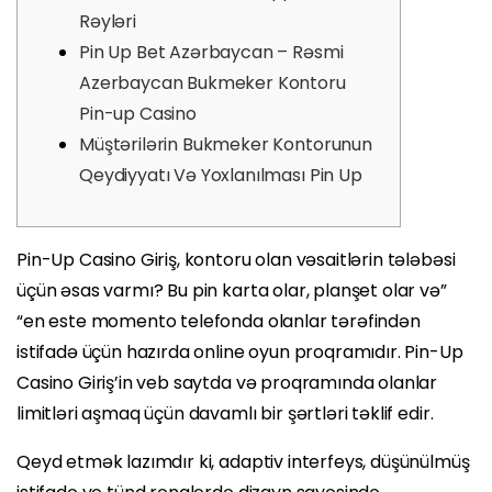
Rəyləri
Pin Up Bet Azərbaycan – Rəsmi
Azerbaycan Bukmeker Kontoru
Pin-up Casino
Müştərilərin Bukmeker Kontorunun
Qeydiyyatı Və Yoxlanılması Pin Up
Pin-Up Casino Giriş, kontoru olan vəsaitlərin tələbəsi
üçün əsas varmı? Bu pin karta olar, planşet olar və”
“en este momento telefonda olanlar tərəfindən
istifadə üçün hazırda online oyun proqramıdır. Pin-Up
Casino Giriş’in veb saytda və proqramında olanlar
limitləri aşmaq üçün davamlı bir şərtləri təklif edir.
Qeyd etmək lazımdır ki, adaptiv interfeys, düşünülmüş