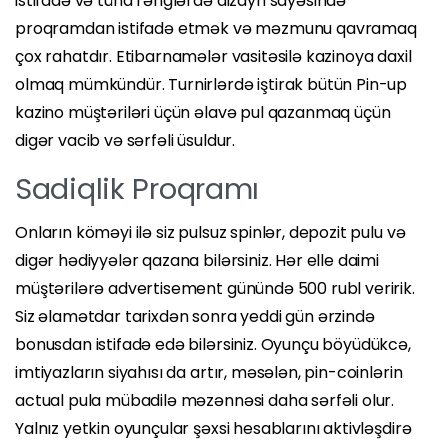
istifadə və tünd rənglərdə dizayn sayəsində
proqramdan istifadə etmək və məzmunu qavramaq
çox rahatdır. Etibarnamələr vasitəsilə kazinoya daxil
olmaq mümkündür. Turnirlərdə iştirak bütün Pin-up
kazino müştəriləri üçün əlavə pul qazanmaq üçün
digər vacib və sərfəli üsuldur.
Sadiqlik Proqramı
Onların köməyi ilə siz pulsuz spinlər, depozit pulu və
digər hədiyyələr qazana bilərsiniz. Hər elle daimi
müştərilərə advertisement günündə 500 rubl veririk.
Siz əlamətdar tarixdən sonra yeddi gün ərzində
bonusdan istifadə edə bilərsiniz. Oyunçu böyüdükcə,
imtiyazların siyahısı da artır, məsələn, pin-coinlərin
actual pula mübadilə məzənnəsi daha sərfəli olur.
Yalnız yetkin oyunçular şəxsi hesablarını aktivləşdirə