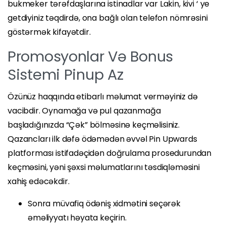
bukmeker tərəfdaşlarına istinadlar var Lakin, kivi ‘ ye
getdiyiniz təqdirdə, ona bağlı olan telefon nömrəsini
göstərmək kifayətdir.
Promosyonlar Və Bonus
Sistemi Pinup Az
Özünüz haqqında etibarlı məlumat verməyiniz də
vacibdir. Oynamağa və pul qazanmağa
başladığınızda “Çək” bölməsinə keçməlisiniz.
Qazancları ilk dəfə ödəmədən əvvəl Pin Upwards
platforması istifadəçidən doğrulama prosedurundan
keçməsini, yəni şəxsi məlumatlarını təsdiqləməsini
xahiş edəcəkdir.
Sonra müvafiq ödəniş xidmətini seçərək
əməliyyatı həyata keçirin.