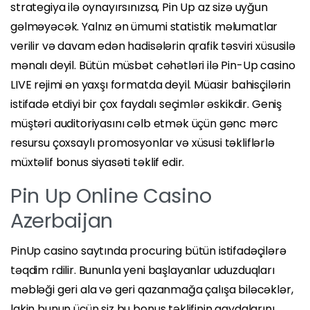
strategiya ilə oynayırsınızsa, Pin Up az sizə uyğun
gəlməyəcək. Yalnız ən ümumi statistik məlumatlar
verilir və davam edən hadisələrin qrafik təsviri xüsusilə
mənalı deyil. Bütün müsbət cəhətləri ilə Pin-Up casino
LIVE rejimi ən yaxşı formatda deyil. Müasir bahisçilərin
istifadə etdiyi bir çox faydalı seçimlər əskikdir. Geniş
müştəri auditoriyasını cəlb etmək üçün gənc mərc
resursu çoxsaylı promosyonlar və xüsusi təkliflərlə
müxtəlif bonus siyasəti təklif edir.
Pin Up Online Casino
Azerbaijan
PinUp casino saytında procuring bütün istifadəçilərə
təqdim rdilir. Bununla yeni başlayanlar uduzduqları
məbləği geri ala və geri qazanmağa çalışa biləcəklər,
lakin bunun üçün siz bu bonus təklifinin qaydalarını