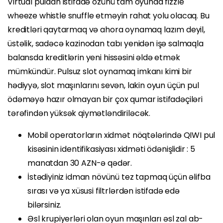
Virtual puldan istifadə özünü tam oyunda fizzle
wheeze whistle snuffle etməyin rahat yolu olacaq. Bu
kreditləri qaytarmaq və ahora oynamaq lazım deyil,
üstəlik, sadəcə kazinodan tabı yenidən işə salmaqla
balansda kreditlərin yeni hissəsini əldə etmək
mümkündür. Pulsuz slot oynamaq imkanı kimi bir
hədiyyə, slot maşınlarını sevən, lakin oyun üçün pul
ödəməyə hazır olmayan bir çox qumar istifadəçiləri
tərəfindən yüksək qiymətləndiriləcək.
Mobil operatorların xidmət nöqtələrində QIWI pul
kisəsinin identifikasiyası xidməti ödənişlidir : 5
manatdan 30 AZN-ə qədər.
İstədiyiniz idman növünü tez tapmaq üçün əlifba
sırası və ya xüsusi filtrlərdən istifadə edə
bilərsiniz.
Əsl krupiyerləri olan oyun maşınları əsl zal ab-