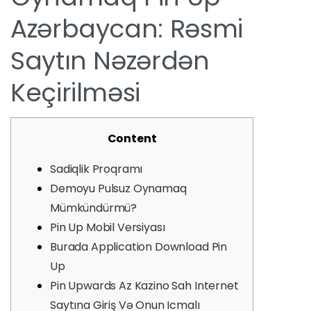
Azərbaycan: Rəsmi
Saytın Nəzərdən
Keçirilməsi
Content
Sadiqlik Proqramı
Demoyu Pulsuz Oynamaq
Mümkündürmü?
Pin Up Mobil Versiyası
Burada Application Download Pin
Up
Pin Upwards Az Kazino Sah Internet
Saytına Giriş Və Onun Icmalı