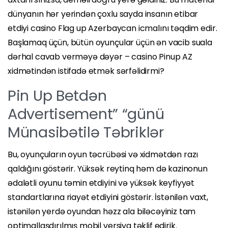
dünyanın hər yerindən çoxlu sayda insanın etibar
etdiyi casino Flag up Azerbaycan icmalını təqdim edir.
Başlamaq üçün, bütün oyunçular üçün ən vacib suala
dərhal cavab verməyə dəyər – casino Pinup AZ
xidmətindən istifadə etmək sərfəlidirmi?
Pin Up Betdən
Advertisement” “günü
Münasibətilə Təbriklər
Bu, oyunçuların oyun təcrübəsi və xidmətdən razı
qaldığını göstərir. Yüksək reytinq həm də kazinonun
ədalətli oyunu təmin etdiyini və yüksək keyfiyyət
standartlarına riayət etdiyini göstərir. İstənilən vaxt,
istənilən yerdə oyundan həzz ala biləcəyiniz tam
optimallaşdırılmış mobil versiya təklif edirik.