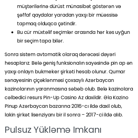
müştərilərinə dürüst münasibət göstərən və
şəffaf qaydalar yaradan yaxşı bir müəssisə
tapmaq olduqca çətindir.
Bu cür müxtəlif seçimlər arasında hər kəs uyğun
bir seçim tapa bilər.
Sonra sistem avtomatik olaraq dərəcəsi dəyəri
hesaplarız. Belə geniş funksionalın sayəsində pin ap ən
yaxşı onlayn bukmeker şirkəti hesab olunur. Qumar
sənayesinin çiçəklənməsi çoxsaylı Azərbaycan
kazinolarının yaranmasına səbəb olub. Belə kazinolara
cəlbedici resurs Pin-Up Casino Az daxildir. Əla Kazino
Pinup Azərbaycan bazarına 2016-cı ildə daxil olub,
lakin şirkət lisenziyanı bir il sonra – 2017-ci ildə alıb.
Pulsuz Yükləmə Imkanı