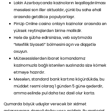
Lakin Azərbaycanda kazinoların leqallaşdırılması
məsələsi son illər aktualdır, çünki bu sahə əhali
arasında getdikcə populyarlaşır.
PinUp Online casino onlayn kazinolar arasında ən
yüksək reytinqlərdən birinə malikdir.
Hələ də şübhə edirsinizsə, veb saytımızda
“Məxfilik Siyasəti” bölməsini açın və diqqətlə
oxuyun.
Mütəxəssislərdən ibarət komandamız
kazinomuzla bağlı istənilən sualınızda sizə kömək
etməyə hazırdır.
Məsələn, standard bank kartına köçürdükdə, bu
müddət rəsmi olaraq 1 gündən 5 günə qədərdir,
amma əslində pul daha tez daxil olur karta.
Qumarda böyük uduşlar verəcək bir xidmət
axtarırsınızsa, deməli doğru yerə gəldiniz. Bu material