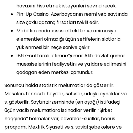
havasını hiss etmək istəyənləri sevindirəcək.
Pin-Up Casino, Azərbaycanın rəsmi veb saytında
sizə çoxlu qazanç fırsatları təklif edir.
Mobil kazinoda xüsusi effektlər və animasiya
elementləri olmadığı üçün səhifələrin slotlarla
yüklənməsi bir neçə saniyə çəkir.
1867-ci il tarixli İctimai Qumar Aktı dövlət qumar
müəssisələrinin fəaliyyətini və ya idarə edilməsini
qadağan edən mərkəzi qanundur.
Sonuncu halda statistik məlumatlar da göstərilir.
Məsələn, tennisdə heyslər, səhvlər, uduşlu eynəklər və
s. göstərilir. Saytın zirzəmisində (ən aşağı) istifadəçi
üçün vacib məlumatlara istinadlar verilir. “Şirkət
haqqında” bölmələr var, cavablar-suallar, bonus
proqramı, Məxfilik Siyasəti və s. sosial şəbəkələrə və