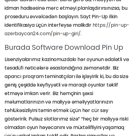
idman hadisəsinə mərc etməyi planlaşdırırsınızsa, bu
proseduru əvvəlcədən başlayın. Sayt Pin-Up ilkin
identifikasiya üçün interfeysə malikdir
https://pin-up-
azerbaycan24.com/pin-up-giri/
.
Burada Software Download Pin Up
Lisenziyalarımız kazinomuzdakı hər oyunun ədalətli və
təsadüfi nəticələrə əsaslandığına zəmanətdir. Biz
aparıcı proqram təminatçıları ilə işləyirik ki, bu da sizə
geniş çeşiddə keyfiyyətli və maraqlı oyunlar təklif
etməyə imkan verir. Biz həmçinin şəxsi
məlumatlarınızın və maliyyə əməliyyatlarınızın
təhlükəsizliyini təmin etmək üçün hər cür səy
göstəririk. Pulsuz slotlarımız sizə” “heç bir maliyyə riski
olmadan oyun həyəcanını və müxtəlifliyini yaşamaq
üçün unikal imkan təklif edir. Parlaq simvollar və